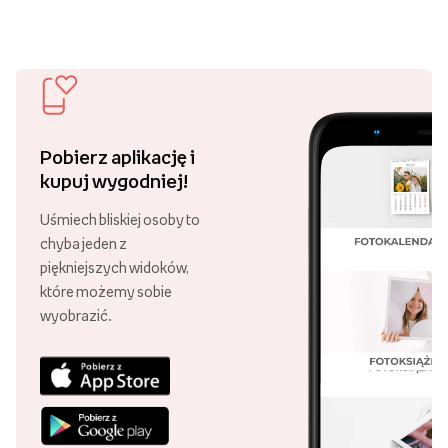
Pobierz aplikację i
kupuj wygodniej!
Uśmiech bliskiej osoby to
chyba jeden z
piękniejszych widoków,
które możemy sobie
wyobrazić.