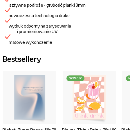
sztywne podłoże - grubość pianki 3mm
nowoczesna technologia druku
wydruk odporny na zarysowania
i promieniowanie UV
matowe wykończenie
Bestsellery
NOWOŚĆ
Plakat, Zima: Peace, 50x70
Plakat, Think Drink, 70x100