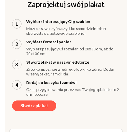
Zaprojektuj swój plakat
Wybierz interesujący Cię szablon
1
Możesz stworzyć wszystko samodzielnie lub
skorzystać z gotowego szablonu.
Wybierz format i papier
2
Wybierz pasujący Ci rozmiar: od 20x30 cm, aż do
70x100 cm.
Stwórz plakat w naszym edytorze
3
Zrób kompozycję z jednego lub kilku zdjęć. Dodaj
własny tekst, ramki i tła.
Dodaj do koszyka i zamów!
4
Czas przygotowania przez nas Twojego plakatu to 2
dni robocze.
Stwórz plakat