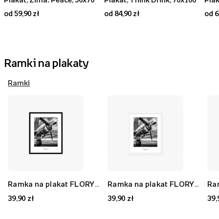
od 59,90 zł
od 84,90 zł
od 6
Ramki na plakaty
Ramki
Ramka na plakat FLORYDA AK, czarny, 21x30 cm
Ramka na plakat FLORYDA AF, biały, 21x30 cm
39,90 zł
39,90 zł
39,