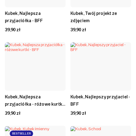
Kubek, Najlepsza
Kubek, Twój projekt ze
przyjaciółka - BFF
zdjęciem
39,90 zł
39,90 zł
Kubek, Najlepsza
Kubek, Najlepszy przyjaciel -
przyjaciółka - różowe kurtki
BFF
- BFF
39,90 zł
39,90 zł
BESTSELLER