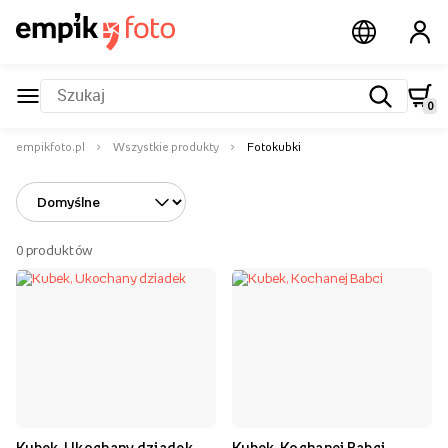
aplikacji
0
empikfoto.pl
Wszystkie produkty
Fotokubki
0
produktów
Kubek, Ukochany dziadek
Kubek, Kochanej Babci