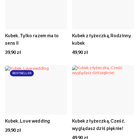
Kubek, Tylko razem ma to
Kubek z łyżeczką, Rodzinny
sens II
kubek
39,90 zł
49,90 zł
BESTSELLER
Kubek, Love wedding
Kubek z łyżeczką, Cześć,
wyglądasz dziś pięknie!
39,90 zł
49,90 zł