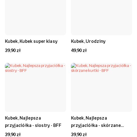
Kubek, Kubek super klasy
Kubek, Urodziny
39,90 zł
49,90 zł
Kubek, Najlepsza
Kubek, Najlepsza
przyjaciółka - siostry - BFF
przyjaciółka - skórzane
kurtki - BFF
39,90 zł
39,90 zł