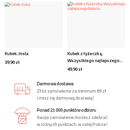
Kubek, Insta
Kubek z łyżeczką,
Wszystkiego najlepszego
39,90 zł
Babciu
49,90 zł
Darmowa dostawa
Złóż zamówienie za minimum 89 zł
i ciesz się darmową dostawą!
Ponad 21 000 punktów odbioru
Swoje zamówienie możesz odebrać
w różnych punktach, w całej Polsce!