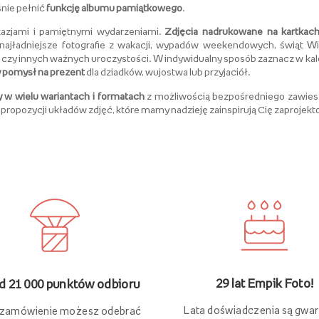
śnie pełnić
funkcję albumu pamiątkowego
.
kazjami i pamiętnymi wydarzeniami.
Zdjęcia nadrukowane na kartkach
 najładniejsze fotografie z wakacji, wypadów weekendowych, świąt Wi
ka, czy innych ważnych uroczystości. W indywidualny sposób zaznacz w ka
 pomysł na prezent
dla dziadków, wujostwa lub przyjaciół.
y w wielu wariantach i formatach
z możliwością bezpośredniego zawiesze
propozycji układów zdjęć, które mamy nadzieję zainspirują Cię zaprojek
29 lat Empik Foto!
 21 000 punktów odbioru
Lata doświadczenia są gwa
 zamówienie możesz odebrać