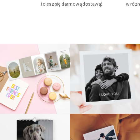
w różn
i ciesz się darmową dostawą!