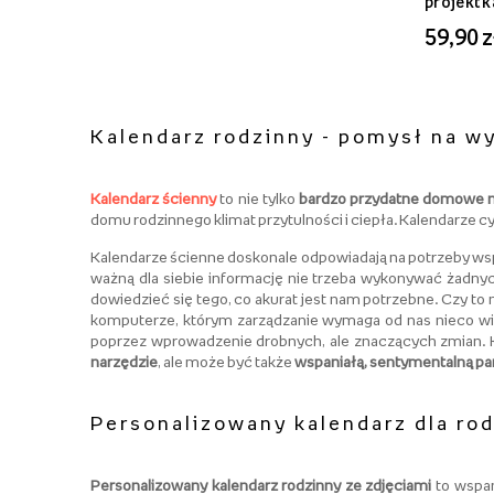
projekt k
30x20-A
59,90 z
Kalendarz rodzinny - pomysł na w
Kalendarz ścienny
to nie tylko
bardzo przydatne domowe n
domu rodzinnego klimat przytulności i ciepła. Kalendarze cy
Kalendarze ścienne doskonale odpowiadają na potrzeby ws
ważną dla siebie informację nie trzeba wykonywać żadnyc
dowiedzieć się tego, co akurat jest nam potrzebne. Czy to n
komputerze, którym zarządzanie wymaga od nas nieco więc
poprzez wprowadzenie drobnych, ale znaczących zmian. K
narzędzie
, ale może być także
wspaniałą, sentymentalną pa
Personalizowany kalendarz dla rod
Personalizowany kalendarz rodzinny ze zdjęciami
to wspan