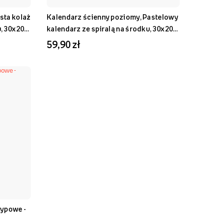
sta kolaż
Kalendarz ścienny poziomy, Pastelowy
, 30x20-
kalendarz ze spiralą na środku, 30x20-
A4
59,90 zł
typowe -