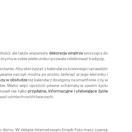
złości, ale także wspaniała
dekoracja wnętrza
wnosząca do
tóry ma w sobie wiele uroku i pozwala celebrować tradycję.
zeciwnie. Aby skorzystać z kalendarza ściennego i sprawdzić
mywania naczyń można po prostu zerknąć w jego kierunku i
jszy w obsłudze
niż kalendarz dostępny na smartfonie czy w
siebie. Warto więc uprościć pewne schematy w swoim życiu
nowił nie tylko
przydatne, informacyjne i ułatwiające życie
ywać uśmiech na ich twarzach.
go domu. W sklepie internetowym Empik Foto masz szansę