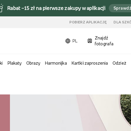
Rabat –15 zł na pierwsze zakupy w aplikacji
Sprawd
u
POBIERZ APLIKACJĘ
DLA SZK
Znajdź
PL
fotografa
ki
Plakaty
Obrazy
Harmonijka
Kartki i zaproszenia
Odzież