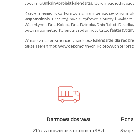
stworzyć
unikalny projekt kalendarza
, który może jednocze
Każdy miesiąc roku kojarzy się nam ze szczególnymi o
wspomnienia
. Przejrzyj swoje cyfrowe albumy i wybierz
Walentynek, Dnia Kobiet, Dnia Dziecka, Dnia Babci i Dziad
powinni pamiętać. Kalendarz rodzinny to także
fantastyczny
W naszym asortymencie znajdziesz
kalendarze dla rodzin
także szereg motywów dekoracyjnych, kolorowych teł oraz 
Ponad
Darmowa dostawa
Swoje
Złóż zamówienie za minimum 89 zł