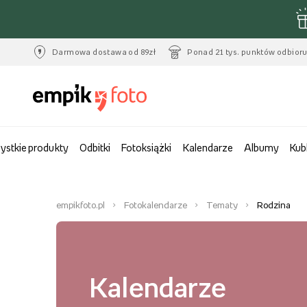
Darmowa dostawa od 89zł
Ponad 21 tys. punktów odbior
ystkie produkty
Odbitki
Fotoksiążki
Kalendarze
Albumy
Kub
empikfoto.pl
Fotokalendarze
Tematy
Rodzina
Kalendarze