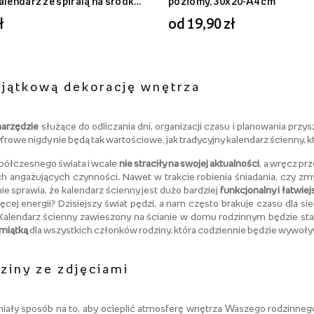
alendarz ze spiralą na środku,
poziomy, 30x20-A4 cm
4
ł
od 19,90 zł
yjątkową dekorację wnętrza
arzędzie
służące do odliczania dni, organizacji czasu i planowania przys
frowe nigdy nie będą tak wartościowe, jak tradycyjny kalendarz ścienny, k
półczesnego świata i wcale
nie straciły na swojej aktualności
, a wręcz pr
h angażujących czynności. Nawet w trakcie robienia śniadania, czy z
ie sprawia, że kalendarz ścienny jest dużo bardziej
funkcjonalny i łatwie
ej energii? Dzisiejszy świat pędzi, a nam często brakuje czasu dla 
alendarz ścienny zawieszony na ścianie w domu rodzinnym będzie sta
miątką
dla wszystkich członków rodziny, która codziennie będzie wywoł
ziny ze zdjęciami
iały sposób na to, aby ocieplić atmosferę wnętrza Waszego rodzinne