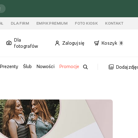
ź
ÓŁ
DLA FIRM
EMPIK PREMIUM
FOTO KIOSK
KONTAKT
Dla
Zaloguj się
Koszyk
0
fotografów
Prezenty
Ślub
Nowości
Promocje
Dodaj zdję