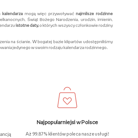
 kalendarza
mogą więc przywoływać
najmilsze rodzinne
elkanocnych, Świąt Bożego Narodzenia, urodzin, imienin,
lendarzu
istotne daty,
o których wszyscy członkowie rodziny
nia na ścianie. W bogatej bazie klipartów udostępniliśmy
towania jedynego w swoim rodzaju kalendarza rodzinnego.
Najpopularniejsi w Polsce
Aż 99,87% klientów poleca nasze usługi!
rancją