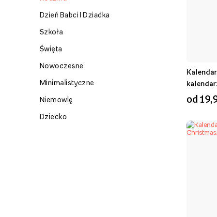
Dzień Babci I Dziadka
Szkoła
Święta
Nowoczesne
Kalendar
Minimalistyczne
kalendar
od 19,9
Niemowlę
Dziecko