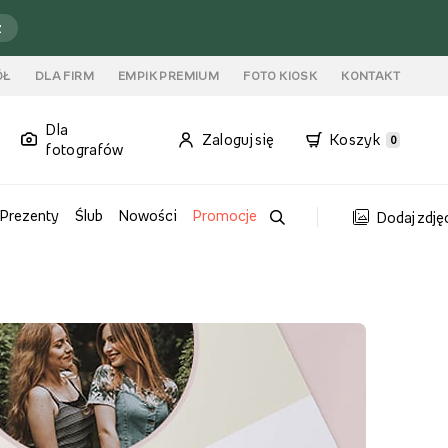
ź
ÓŁ
DLA FIRM
EMPIK PREMIUM
FOTO KIOSK
KONTAKT
Dla
Zaloguj się
Koszyk
0
fotografów
Prezenty
Ślub
Nowości
Promocje
Dodaj zdję