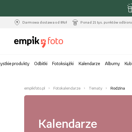
Darmowa dostawa od 89zł
Ponad 21 tys. punktów odbior
ystkie produkty
Odbitki
Fotoksiążki
Kalendarze
Albumy
Kub
empikfoto.pl
Fotokalendarze
Tematy
Rodzina
Kalendarze