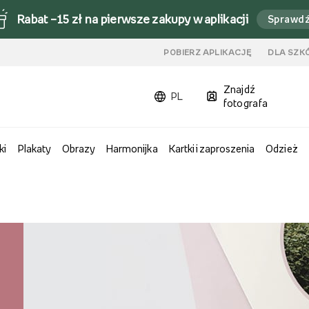
Rabat –15 zł na pierwsze zakupy w aplikacji
Sprawd
u
POBIERZ APLIKACJĘ
DLA SZK
Znajdź
PL
fotografa
ki
Plakaty
Obrazy
Harmonijka
Kartki i zaproszenia
Odzież