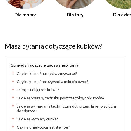
Dla mamy
Dla taty
Dla dzie
Masz pytania dotyczące kubków?
Sprawdź najczęściej zadawane pytania
Czy kubki można myć w zmywarce?
Czy kubki można używać w mikrofalówce?
Jaka jest objętość kubka?
Jakie są obszary zadruku poszczegółnych kubków?
Jakie są wymagania techniczne dot. przesyłanego zdjęcia
do edytora?
Jakie są wymiary kubka?
Czy na dnie kubka jest stempel?