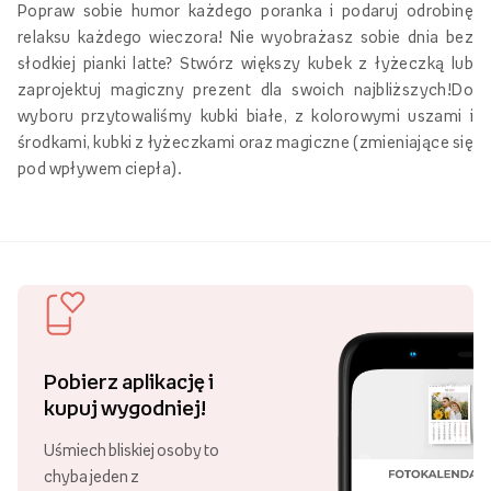
Popraw sobie humor każdego poranka i podaruj odrobinę
relaksu każdego wieczora! Nie wyobrażasz sobie dnia bez
słodkiej pianki latte? Stwórz większy kubek z łyżeczką lub
zaprojektuj magiczny prezent dla swoich najbliższych!Do
wyboru przytowaliśmy kubki białe, z kolorowymi uszami i
środkami, kubki z łyżeczkami oraz magiczne (zmieniające się
pod wpływem ciepła).
Pobierz aplikację i
kupuj wygodniej!
Uśmiech bliskiej osoby to
chyba jeden z