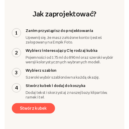
Jak zaprojektować?
Zanim przystąpisz do projektowania
1
Upewnij się, że masz założone konto i jesteś
zalogowany na Empik Foto.
Wybierz interesujący Cię rodzaj kubka
2
Pojemności od 175 ml do 890 ml oraz szeroki wybór
wersji kolorystycznych wybranych modeli.
Wybierz szablon
3
Szeroki wybór szablonów na każdą okazję.
Stwórz kubek i dodaj do koszyka
4
Dodaj tekst i skorzystaj z naszej bazy klipartów,
ramek i teł.
Stwórz kubek