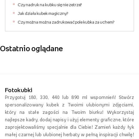
Czy nadruk na kubku się nie zetrze?
Jak działa kubek magiczny?
Czy można można zadrukować pole kubka za uchem?
Ostatnio oglądane
Fotokubki
Przygotuj 180, 330, 440 lub 890 ml wspomnień! Stwórz
spersonalizowany kubek z Twoimi ulubionymi zdjęciami,
który na stałe zagości na Twoim biurku! Wykorzystaj
najlepsze kadry, dodaj napisy i użyj elementy graficzne, które
zaprojektowaliśmy specjalnie dla Ciebie! Zamień każdy łyk
małej czarnej lub ulubionej herbaty w pełną inspiracji chwilę!