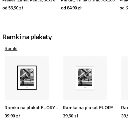
od 59,90 zł
od 84,90 zł
od 6
Ramki na plakaty
Ramki
Ramka na plakat FLORYDA AK, czarny, 21x30 cm
Ramka na plakat FLORYDA AF, biały, 21x30 cm
39,90 zł
39,90 zł
39,