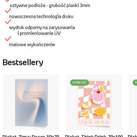
sztywne podłoże - grubość pianki 3mm
nowoczesna technologia druku
wydruk odporny na zarysowania
i promieniowanie UV
matowe wykończenie
Bestsellery
NOWOŚĆ
Plakat, Zima: Peace, 50x70
Plakat, Think Drink, 70x100