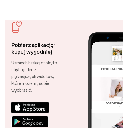
Pobierz aplikację i
kupuj wygodniej!
Uśmiech bliskiej osoby to
chyba jeden z
piękniejszych widoków,
które możemy sobie
wyobrazić.