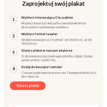
Zaprojektuj swój plakat
Wybierz interesujący Cię szablon
1
Możesz stworzyć wszystko samodzielnie lub
skorzystać z gotowego szablonu.
Wybierz format i papier
2
Wybierz pasujący Ci rozmiar: od 20x30 cm, aż do
70x100 cm.
Stwórz plakat w naszym edytorze
3
Zrób kompozycję z jednego lub kilku zdjęć. Dodaj
własny tekst, ramki i tła.
Dodaj do koszyka i zamów!
4
Czas przygotowania przez nas Twojego plakatu to 2
dni robocze.
Stwórz plakat