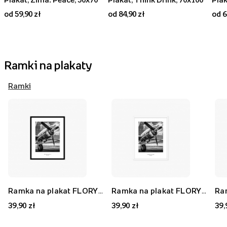
od 59,90 zł
od 84,90 zł
od 6
Ramki na plakaty
Ramki
Ramka na plakat FLORYDA AK, czarny, 21x30 cm
Ramka na plakat FLORYDA AF, biały, 21x30 cm
39,90 zł
39,90 zł
39,