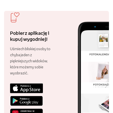
Pobierz aplikację i
kupuj wygodniej!
Uśmiech bliskiej osoby to
chyba jeden z
piękniejszych widoków,
które możemy sobie
wyobrazić.