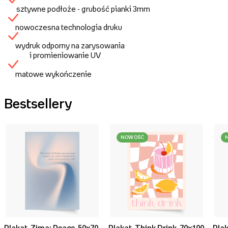
sztywne podłoże - grubość pianki 3mm
nowoczesna technologia druku
wydruk odporny na zarysowania
i promieniowanie UV
matowe wykończenie
Bestsellery
NOWOŚĆ
Plakat, Zima: Peace, 50x70
Plakat, Think Drink, 70x100