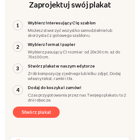
Zaprojektuj swój plakat
Wybierz interesujący Cię szablon
1
Możesz stworzyć wszystko samodzielnie lub
skorzystać z gotowego szablonu.
Wybierz format i papier
2
Wybierz pasujący Ci rozmiar: od 20x30 cm, aż do
70x100 cm.
Stwórz plakat w naszym edytorze
3
Zrób kompozycję z jednego lub kilku zdjęć. Dodaj
własny tekst, ramki i tła.
Dodaj do koszyka i zamów!
4
Czas przygotowania przez nas Twojego plakatu to 2
dni robocze.
Stwórz plakat