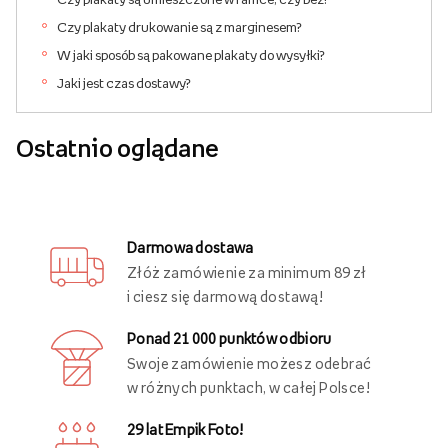
Czy plakaty drukowanie są z marginesem?
W jaki sposób są pakowane plakaty do wysyłki?
Jaki jest czas dostawy?
Ostatnio oglądane
Darmowa dostawa
Złóż zamówienie za minimum 89 zł
i ciesz się darmową dostawą!
Ponad 21 000 punktów odbioru
Swoje zamówienie możesz odebrać
w różnych punktach, w całej Polsce!
29 lat Empik Foto!