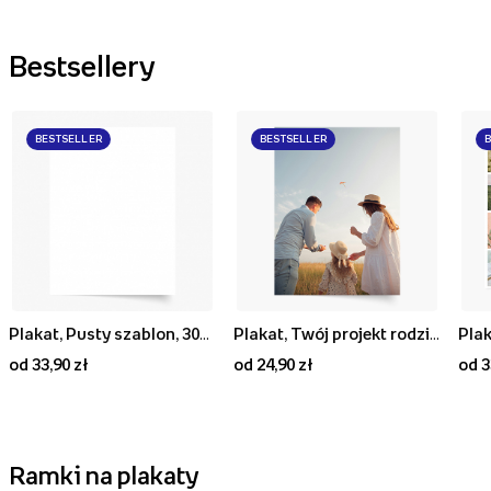
Bestsellery
BESTSELLER
BESTSELLER
Plakat, Pusty szablon, 30x40
Plakat, Twój projekt rodzinny, 20x30
Plak
od 33,90 zł
od 24,90 zł
od 3
Ramki na plakaty