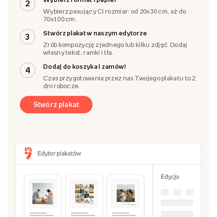
2
Wybierz pasujący Ci rozmiar: od 20x30 cm, aż do
70x100 cm.
Stwórz plakat w naszym edytorze
3
Zrób kompozycję z jednego lub kilku zdjęć. Dodaj
własny tekst, ramki i tła.
Dodaj do koszyka i zamów!
4
Czas przygotowania przez nas Twojego plakatu to 2
dni robocze.
Stwórz plakat