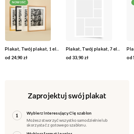
NOWOŚĆ
Plakat, Twój plakat, 1 element, 20x30
Plakat, Twój plakat, 9 elementów, 50x50
Plakat, Twój plakat, 1 element, 70x50
Plakat, Twój plakat, 7 elementów, 30x40
Plakat, Twój plakat, 7 elementów, 80x80
Plakat, Twój plakat, 2 elementy, 40x30
od 24,90 zł
od 59,90 zł
od 59,90 zł
od 33,90 zł
od 89,90 zł
od 33,90 zł
od 
Zaprojektuj swój plakat
Wybierz interesujący Cię szablon
1
Możesz stworzyć wszystko samodzielnie lub
skorzystać z gotowego szablonu.
Wybierz format i papier