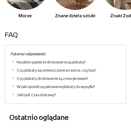
Morze
Znane dzieła sztuki
Znaki Zod
FAQ
Pytania i odpowiedzi
Na jakim papierze drukowane są plakaty?
Czy plakaty są umieszczone w ramce, czy bez?
Czy plakaty drukowanie są z marginesem?
W jaki sposób są pakowane plakaty do wysyłki?
Jaki jest czas dostawy?
Ostatnio oglądane