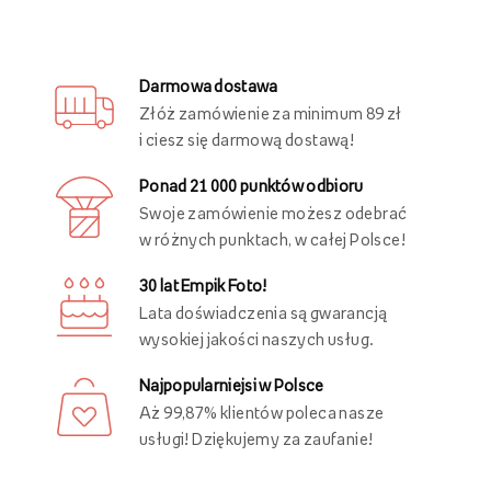
Darmowa dostawa
Złóż zamówienie za minimum 89 zł
i ciesz się darmową dostawą!
Ponad 21 000 punktów odbioru
Swoje zamówienie możesz odebrać
w różnych punktach, w całej Polsce!
30 lat Empik Foto!
Lata doświadczenia są gwarancją
wysokiej jakości naszych usług.
Najpopularniejsi w Polsce
Aż 99,87% klientów poleca nasze
usługi! Dziękujemy za zaufanie!