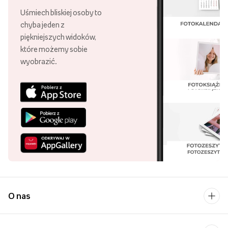
Uśmiech bliskiej osoby to
chyba jeden z
piękniejszych widoków,
które możemy sobie
wyobrazić.
O nas