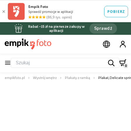
Rabat –15 zł na pierwsze zakupy w
Sprawdź
aplikacji
0
empikfoto.pl
Wystrój wnętrz
Plakaty z ramką
Plakat, Delicate spr