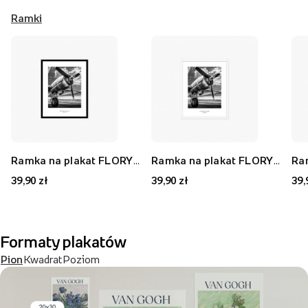
Ramki
Ramka na plakat FLORYDA AK, czarny, 21x30 cm
Ramka na plakat FLORYDA AF, biały, 21x30 cm
39,90 zł
39,90 zł
39,
Formaty plakatów
Pion
Kwadrat
Poziom