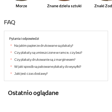
Morze
Znane dzieła sztuki
Znaki Zod
FAQ
Pytania i odpowiedzi
Na jakim papierze drukowane są plakaty?
Czy plakaty są umieszczone w ramce, czy bez?
Czy plakaty drukowanie są z marginesem?
W jaki sposób są pakowane plakaty do wysyłki?
Jaki jest czas dostawy?
Ostatnio oglądane