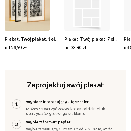
Plakat, Twój plakat, 1 element, 20x30
Plakat, Twój plakat, 9 elementów, 50x50
Plakat, Twój plakat, 1 element, 70x50
Plakat, Twój plakat, 7 elementów, 30x40
Plakat, Twój plakat, 7 elementów, 80x80
Plakat, Twój plakat, 2 elementy, 40x30
od 24,90 zł
od 59,90 zł
od 59,90 zł
od 33,90 zł
od 89,90 zł
od 33,90 zł
od 
Zaprojektuj swój plakat
Wybierz interesujący Cię szablon
1
Możesz stworzyć wszystko samodzielnie lub
skorzystać z gotowego szablonu.
Wybierz format i papier
2
Wybierz pasujący Ci rozmiar: od 20x30 cm, aż do