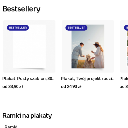
Bestsellery
BESTSELLER
BESTSELLER
Plakat, Pusty szablon, 30x40
Plakat, Twój projekt rodzinny, 20x30
Plak
od 33,90 zł
od 24,90 zł
od 3
Ramki na plakaty
Ramki