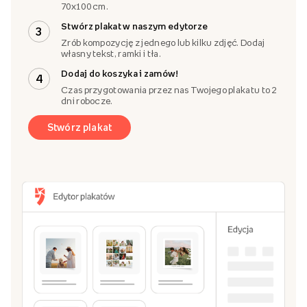
70x100 cm.
Stwórz plakat w naszym edytorze
3
Zrób kompozycję z jednego lub kilku zdjęć. Dodaj
własny tekst, ramki i tła.
Dodaj do koszyka i zamów!
4
Czas przygotowania przez nas Twojego plakatu to 2
dni robocze.
Stwórz plakat