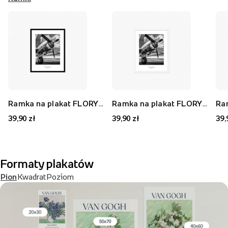
Ramka na plakat FLORYDA AK, czarny, 21x30 cm
Ramka na plakat FLORYDA AF, biały, 21x30 cm
39,90 zł
39,90 zł
39,
Formaty plakatów
Pion
Kwadrat
Poziom