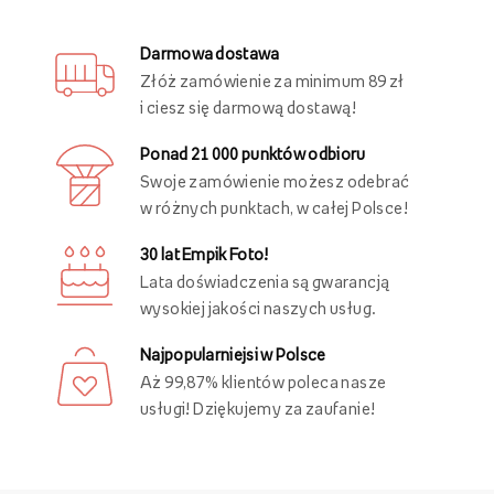
Darmowa dostawa
Złóż zamówienie za minimum 89 zł
i ciesz się darmową dostawą!
Ponad 21 000 punktów odbioru
Swoje zamówienie możesz odebrać
w różnych punktach, w całej Polsce!
30 lat Empik Foto!
Lata doświadczenia są gwarancją
wysokiej jakości naszych usług.
Najpopularniejsi w Polsce
Aż 99,87% klientów poleca nasze
usługi! Dziękujemy za zaufanie!