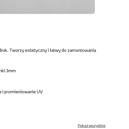
druk. Tworzy estetyczny i łatwy do zamontowania
anki 3mm
a i promieniowanie UV
Pokaż wszystkie