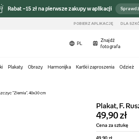
Rabat –15 zł na pierwsze zakupy w aplikacji
Sprawd
u
POBIERZ APLIKACJĘ
DLA SZK
Znajdź
PL
fotografa
ki
Plakaty
Obrazy
Harmonijka
Kartki i zaproszenia
Odzież
uszczyc "Ziemia", 40x30 cm