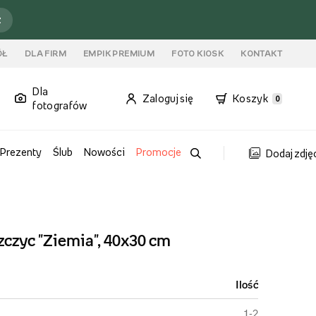
ź
ÓŁ
DLA FIRM
EMPIK PREMIUM
FOTO KIOSK
KONTAKT
Dla
Zaloguj się
Koszyk
0
fotografów
Prezenty
Ślub
Nowości
Promocje
Dodaj zdję