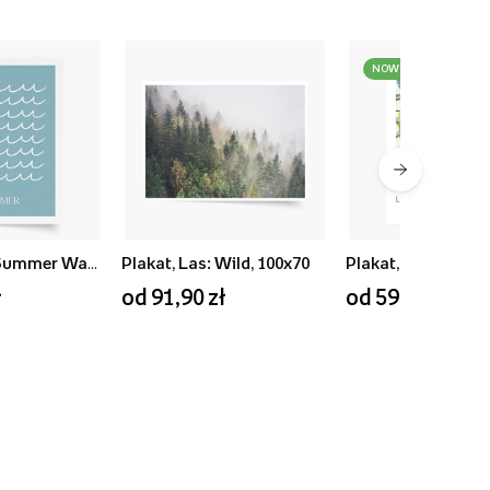
NOWOŚĆ
Plakat, Blue Summer Waves, 50x70
Plakat, Las: Wild, 100x70
ł
od 91,90 zł
od 59,90 zł