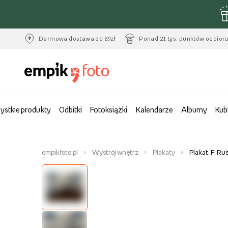
Darmowa dostawa od 89zł
Ponad 21 tys. punktów odbior
ystkie produkty
Odbitki
Fotoksiążki
Kalendarze
Albumy
Kub
empikfoto.pl
Wystrój wnętrz
Plakaty
Plakat, F. R