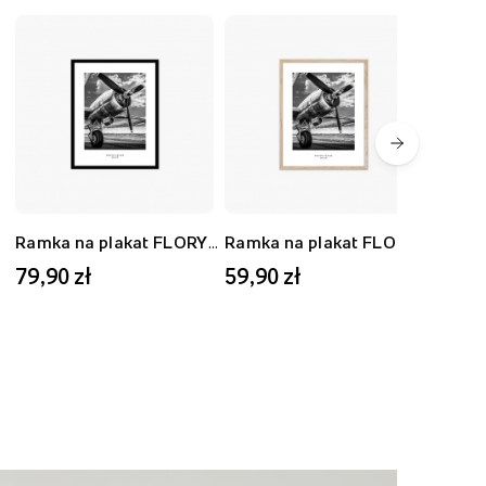
Ramka na plakat FLORYDA AK, czarny, 40x50 cm
Ramka na plakat FLORYDA AD, dębowy, 30x40 cm
79,90 zł
59,90 zł
59,9