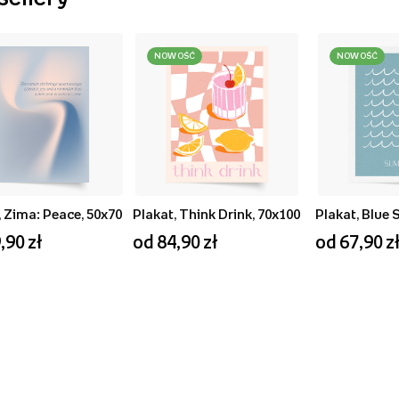
NOWOŚĆ
NOWOŚĆ
, Zima: Peace, 50x70
Plakat, Think Drink, 70x100
,90 zł
od 84,90 zł
od 67,90 z