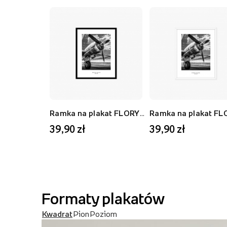
Ramka na plakat FLORYDA AK, czarny, 21x30 cm
39,90 zł
39,90 zł
Formaty plakatów
Kwadrat
Pion
Poziom