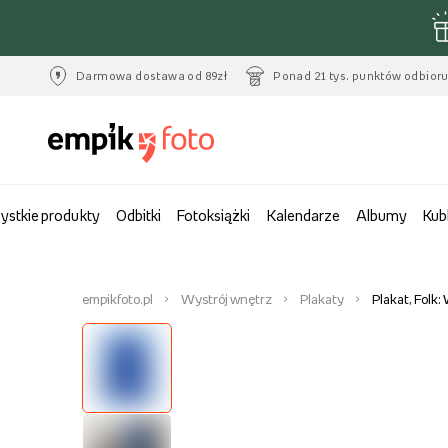
Darmowa dostawa od 89zł
Ponad 21 tys. punktów odbior
ystkie produkty
Odbitki
Fotoksiążki
Kalendarze
Albumy
Kub
empikfoto.pl
Wystrój wnętrz
Plakaty
Plakat, Folk