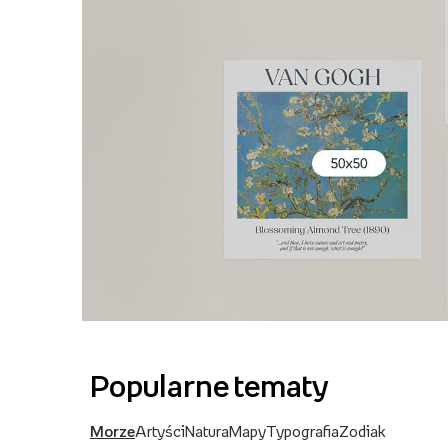
Popularne tematy
Morze
Artyści
Natura
Mapy
Typografia
Zodiak