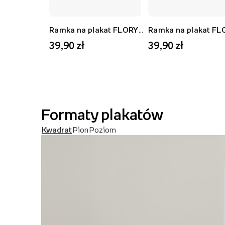
Ramka na plakat FLORYDA AK, czarny, 21x30 cm
39,90 zł
39,90 zł
Formaty plakatów
Kwadrat
Pion
Poziom