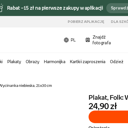
Rabat –15 zł na pierwsze zakupy w aplikacji
Sprawd
u
POBIERZ APLIKACJĘ
DLA SZK
Znajdź
PL
fotografa
ki
Plakaty
Obrazy
Harmonijka
Kartki i zaproszenia
Odzież
: Wycinanka niebieska, 21x30 cm