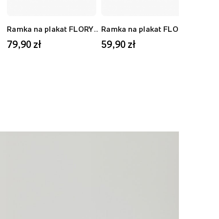
Ramka na plakat FLORYDA AK, czarny, 40x50 cm
Ramka na plakat FLORYDA AD, dębowy, 30x40 cm
79,90 zł
59,90 zł
59,9