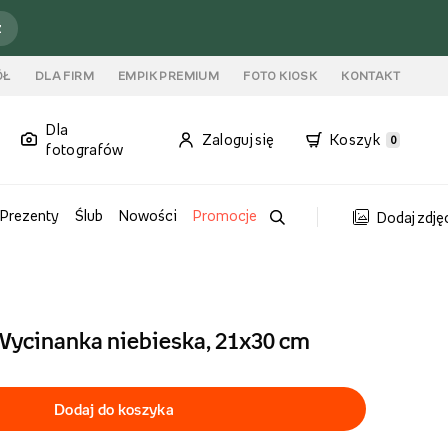
ź
ÓŁ
DLA FIRM
EMPIK PREMIUM
FOTO KIOSK
KONTAKT
Dla
Zaloguj się
Koszyk
0
fotografów
Prezenty
Ślub
Nowości
Promocje
Dodaj zdję