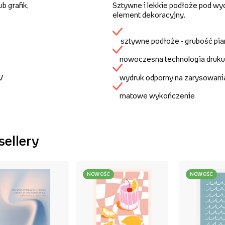
b grafik,
Sztywne i lekkie podłoże pod wy
element dekoracyjny.
sztywne podłoże - grubość pi
nowoczesna technologia druku
UV
wydruk odporny na zarysowani
matowe wykończenie
sellery
NOWOŚĆ
NOWOŚĆ