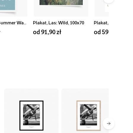
Plakat, Blue Summer Waves, 50x70
Plakat, Las: Wild, 100x70
ł
od 91,90 zł
od 59,90 zł