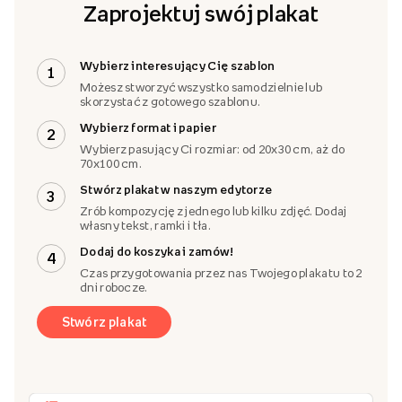
Zaprojektuj swój plakat
Wybierz interesujący Cię szablon
1
Możesz stworzyć wszystko samodzielnie lub
skorzystać z gotowego szablonu.
Wybierz format i papier
2
Wybierz pasujący Ci rozmiar: od 20x30 cm, aż do
70x100 cm.
Stwórz plakat w naszym edytorze
3
Zrób kompozycję z jednego lub kilku zdjęć. Dodaj
własny tekst, ramki i tła.
Dodaj do koszyka i zamów!
4
Czas przygotowania przez nas Twojego plakatu to 2
dni robocze.
Stwórz plakat