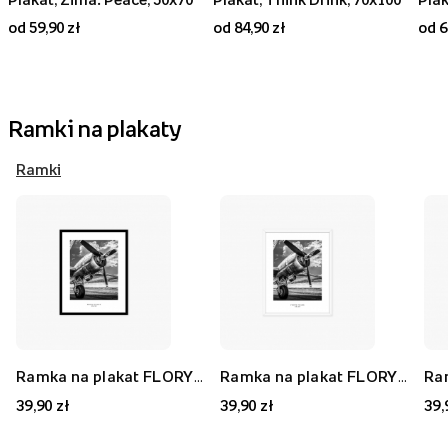
od 59,90 zł
od 84,90 zł
od 6
Ramki na plakaty
Ramki
Ramka na plakat FLORYDA AK, czarny, 21x30 cm
Ramka na plakat FLORYDA AF, biały, 21x30 cm
39,90 zł
39,90 zł
39,