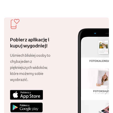
Pobierz aplikację i
kupuj wygodniej!
Uśmiech bliskiej osoby to
chyba jeden z
piękniejszych widoków,
które możemy sobie
wyobrazić.