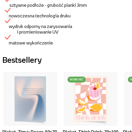
sztywne podłoże - grubość pianki 3mm
nowoczesna technologia druku
wydruk odporny na zarysowania
i promieniowanie UV
matowe wykończenie
Bestsellery
NOWOŚĆ
Plakat, Zima: Peace, 50x70
Plakat, Think Drink, 70x100