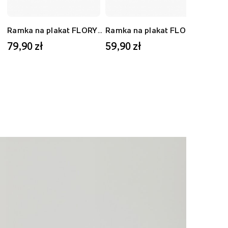
Ramka na plakat FLORYDA AK, czarny, 40x50 cm
Ramka na plakat FLORYDA AD, dębowy, 30x40 cm
79,90 zł
59,90 zł
59,9