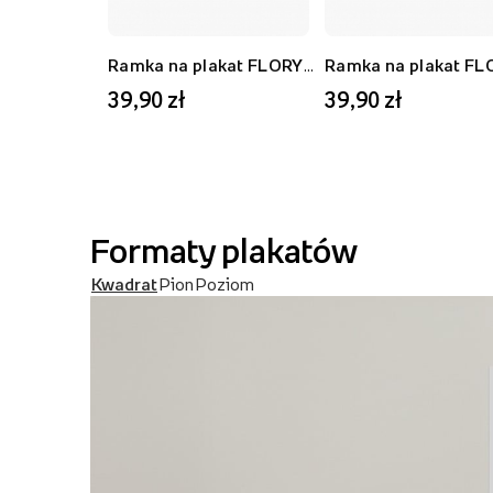
Ramka na plakat FLORYDA AK, czarny, 21x30 cm
39,90 zł
39,90 zł
Formaty plakatów
Kwadrat
Pion
Poziom