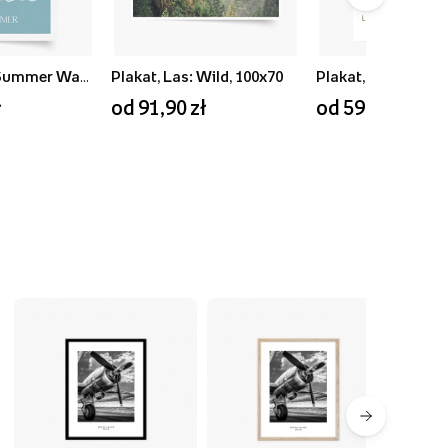
Plakat, Blue Summer Waves, 50x70
Plakat, Las: Wild, 100x70
ł
od 91,90 zł
od 59,90 zł