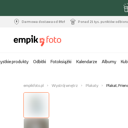
Darmowa dostawa od 89zł
Ponad 21 tys. punktów odbior
ystkie produkty
Odbitki
Fotoksiążki
Kalendarze
Albumy
Kub
empikfoto.pl
Wystrój wnętrz
Plakaty
Plakat, Frie