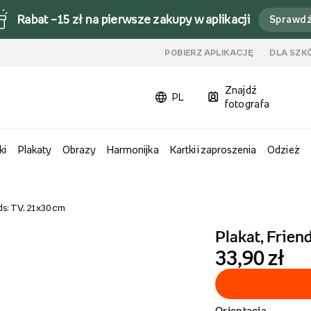
Rabat –15 zł na pierwsze zakupy w aplikacji
Sprawd
u
POBIERZ APLIKACJĘ
DLA SZK
Znajdź
PL
fotografa
ki
Plakaty
Obrazy
Harmonijka
Kartki i zaproszenia
Odzież
nds: TV, 21x30 cm