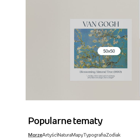
Popularne tematy
Morze
Artyści
Natura
Mapy
Typografia
Zodiak