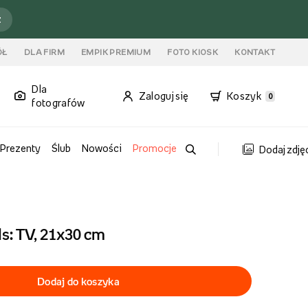
ź
ÓŁ
DLA FIRM
EMPIK PREMIUM
FOTO KIOSK
KONTAKT
Dla
Zaloguj się
Koszyk
0
fotografów
Prezenty
Ślub
Nowości
Promocje
Dodaj zdję