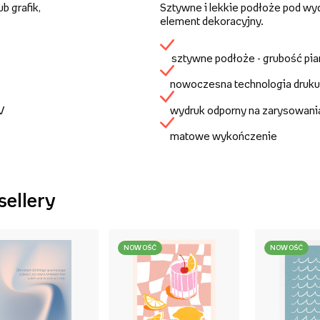
b grafik,
Sztywne i lekkie podłoże pod wy
element dekoracyjny.
sztywne podłoże - grubość pi
nowoczesna technologia druku
UV
wydruk odporny na zarysowani
matowe wykończenie
sellery
NOWOŚĆ
NOWOŚĆ