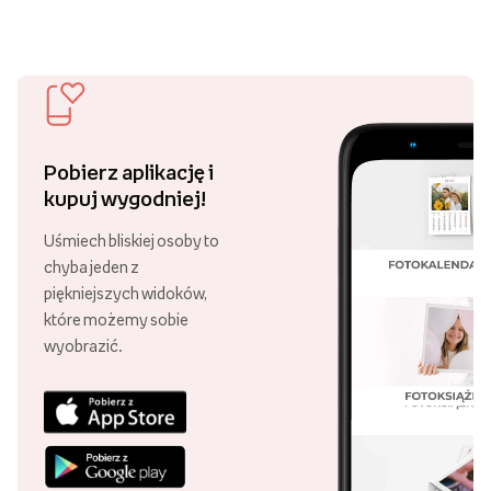
Pobierz aplikację i
kupuj wygodniej!
Uśmiech bliskiej osoby to
chyba jeden z
piękniejszych widoków,
które możemy sobie
wyobrazić.