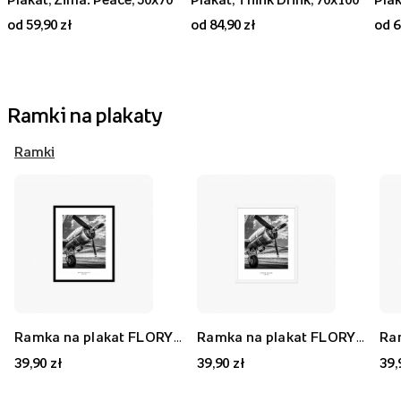
od 59,90 zł
od 84,90 zł
od 6
Ramki na plakaty
Ramki
Ramka na plakat FLORYDA AK, czarny, 21x30 cm
Ramka na plakat FLORYDA AF, biały, 21x30 cm
39,90 zł
39,90 zł
39,