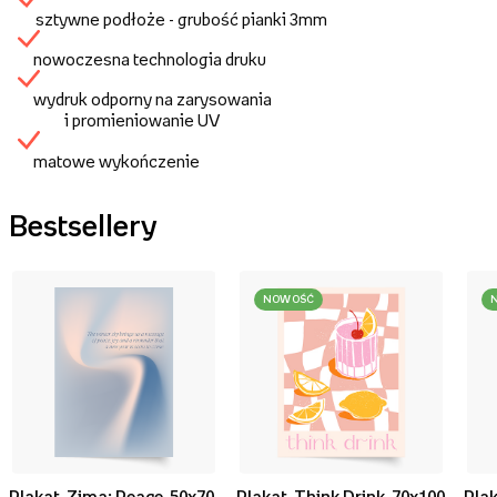
sztywne podłoże - grubość pianki 3mm
nowoczesna technologia druku
wydruk odporny na zarysowania
i promieniowanie UV
matowe wykończenie
Bestsellery
NOWOŚĆ
Plakat, Zima: Peace, 50x70
Plakat, Think Drink, 70x100