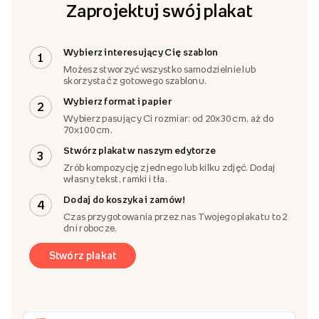
Zaprojektuj swój plakat
Wybierz interesujący Cię szablon
1
Możesz stworzyć wszystko samodzielnie lub
skorzystać z gotowego szablonu.
Wybierz format i papier
2
Wybierz pasujący Ci rozmiar: od 20x30 cm, aż do
70x100 cm.
Stwórz plakat w naszym edytorze
3
Zrób kompozycję z jednego lub kilku zdjęć. Dodaj
własny tekst, ramki i tła.
Dodaj do koszyka i zamów!
4
Czas przygotowania przez nas Twojego plakatu to 2
dni robocze.
Stwórz plakat