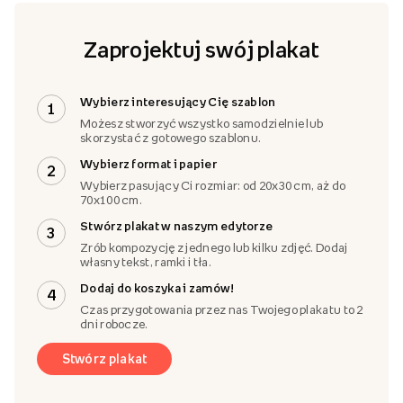
Zaprojektuj swój plakat
Wybierz interesujący Cię szablon
1
Możesz stworzyć wszystko samodzielnie lub
skorzystać z gotowego szablonu.
Wybierz format i papier
2
Wybierz pasujący Ci rozmiar: od 20x30 cm, aż do
70x100 cm.
Stwórz plakat w naszym edytorze
3
Zrób kompozycję z jednego lub kilku zdjęć. Dodaj
własny tekst, ramki i tła.
Dodaj do koszyka i zamów!
4
Czas przygotowania przez nas Twojego plakatu to 2
dni robocze.
Stwórz plakat