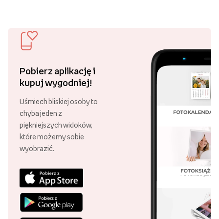
Pobierz aplikację i
kupuj wygodniej!
Uśmiech bliskiej osoby to
chyba jeden z
piękniejszych widoków,
które możemy sobie
wyobrazić.