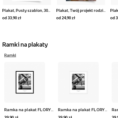
Plakat, Pusty szablon, 30x40
Plakat, Twój projekt rodzinny, 20x30
Plak
od 33,90 zł
od 24,90 zł
od 3
Ramki na plakaty
Ramki
Ramka na plakat FLORYDA AK, czarny, 21x30 cm
Ramka na plakat FLORYDA AF, biały, 21x30 cm
39,90 zł
39,90 zł
39,