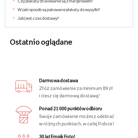
Czy plakaty drukowanie są z marginesem?
W jaki sposób są pakowane plakaty do wysyłki?
Jaki jest czas dostawy?
Ostatnio oglądane
Darmowa dostawa
Złóż zamówienie za minimum 89 zł
i ciesz się darmową dostawą!
Ponad 21 000 punktów odbioru
Swoje zamówienie możesz odebrać
w różnych punktach, w całej Polsce!
30 lat Empik Foto!