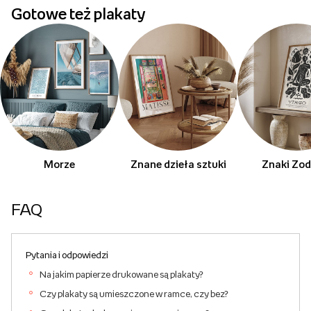
Gotowe też plakaty
Morze
Znane dzieła sztuki
Znaki Zod
FAQ
Pytania i odpowiedzi
Na jakim papierze drukowane są plakaty?
Czy plakaty są umieszczone w ramce, czy bez?