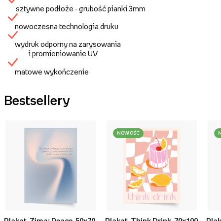
sztywne podłoże - grubość pianki 3mm
nowoczesna technologia druku
wydruk odporny na zarysowania
i promieniowanie UV
matowe wykończenie
Bestsellery
NOWOŚĆ
Plakat, Zima: Peace, 50x70
Plakat, Think Drink, 70x100