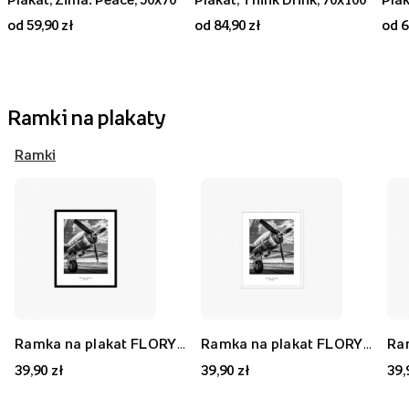
od 59,90 zł
od 84,90 zł
od 6
Ramki na plakaty
Ramki
Ramka na plakat FLORYDA AK, czarny, 21x30 cm
Ramka na plakat FLORYDA AF, biały, 21x30 cm
39,90 zł
39,90 zł
39,