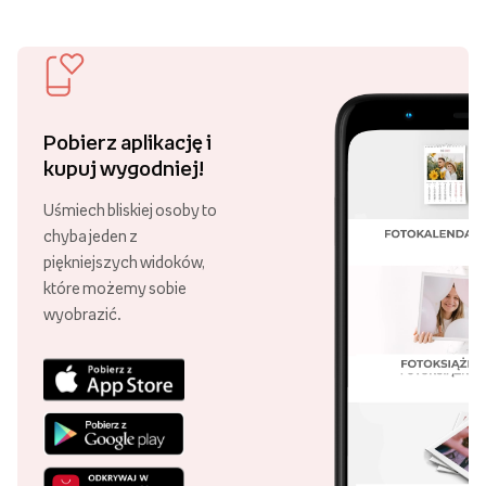
Pobierz aplikację i
kupuj wygodniej!
Uśmiech bliskiej osoby to
chyba jeden z
piękniejszych widoków,
które możemy sobie
wyobrazić.