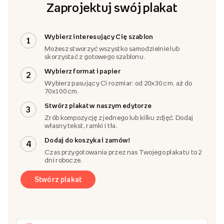
Zaprojektuj swój plakat
Wybierz interesujący Cię szablon
1
Możesz stworzyć wszystko samodzielnie lub
skorzystać z gotowego szablonu.
Wybierz format i papier
2
Wybierz pasujący Ci rozmiar: od 20x30 cm, aż do
70x100 cm.
Stwórz plakat w naszym edytorze
3
Zrób kompozycję z jednego lub kilku zdjęć. Dodaj
własny tekst, ramki i tła.
Dodaj do koszyka i zamów!
4
Czas przygotowania przez nas Twojego plakatu to 2
dni robocze.
Stwórz plakat