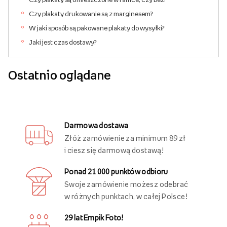
Czy plakaty drukowanie są z marginesem?
W jaki sposób są pakowane plakaty do wysyłki?
Jaki jest czas dostawy?
Ostatnio oglądane
Darmowa dostawa
Złóż zamówienie za minimum 89 zł
i ciesz się darmową dostawą!
Ponad 21 000 punktów odbioru
Swoje zamówienie możesz odebrać
w różnych punktach, w całej Polsce!
29 lat Empik Foto!