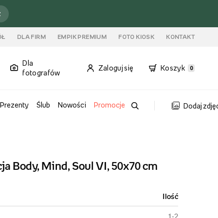
ź
ÓŁ
DLA FIRM
EMPIK PREMIUM
FOTO KIOSK
KONTAKT
Dla
Zaloguj się
Koszyk
0
fotografów
Prezenty
Ślub
Nowości
Promocje
Dodaj zdję