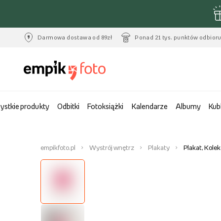
Darmowa dostawa od 89zł
Ponad 21 tys. punktów odbior
ystkie produkty
Odbitki
Fotoksiążki
Kalendarze
Albumy
Kub
empikfoto.pl
Wystrój wnętrz
Plakaty
Plakat, Kolek