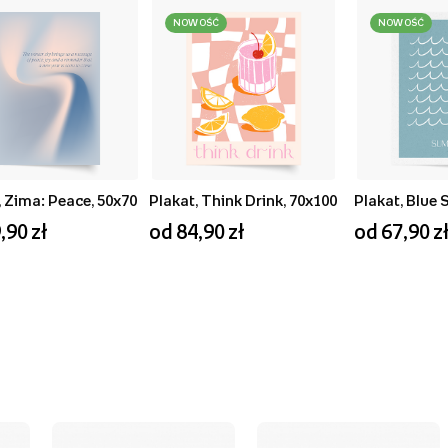
NOWOŚĆ
NOWOŚĆ
, Zima: Peace, 50x70
Plakat, Think Drink, 70x100
,90 zł
od 84,90 zł
od 67,90 z