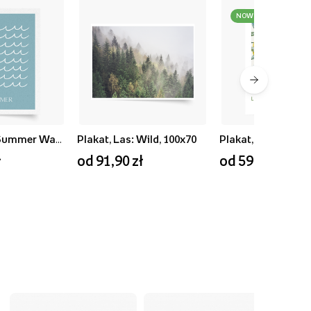
NOWOŚĆ
Plakat, Blue Summer Waves, 50x70
Plakat, Las: Wild, 100x70
ł
od 91,90 zł
od 59,90 zł