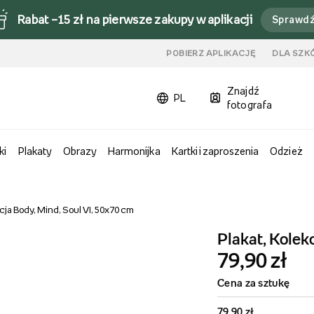
Rabat –15 zł na pierwsze zakupy w aplikacji
Sprawd
u
POBIERZ APLIKACJĘ
DLA SZK
Znajdź
PL
fotografa
ki
Plakaty
Obrazy
Harmonijka
Kartki i zaproszenia
Odzież
cja Body, Mind, Soul VI, 50x70 cm