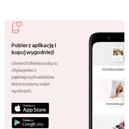
Pobierz aplikację i
kupuj wygodniej!
Uśmiech bliskiej osoby to
chyba jeden z
piękniejszych widoków,
które możemy sobie
wyobrazić.