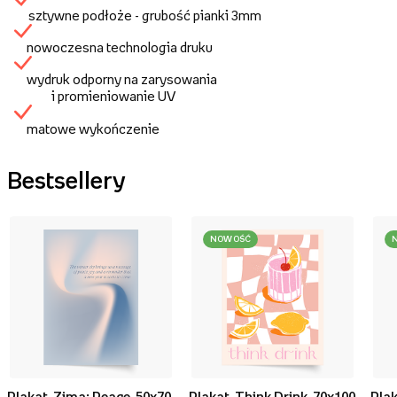
sztywne podłoże - grubość pianki 3mm
nowoczesna technologia druku
wydruk odporny na zarysowania
i promieniowanie UV
matowe wykończenie
Bestsellery
NOWOŚĆ
Plakat, Zima: Peace, 50x70
Plakat, Think Drink, 70x100