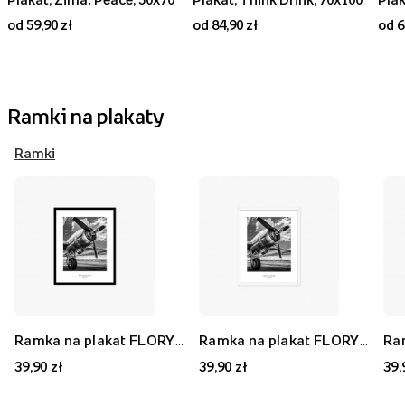
od 59,90 zł
od 84,90 zł
od 6
Ramki na plakaty
Ramki
Ramka na plakat FLORYDA AK, czarny, 21x30 cm
Ramka na plakat FLORYDA AF, biały, 21x30 cm
39,90 zł
39,90 zł
39,