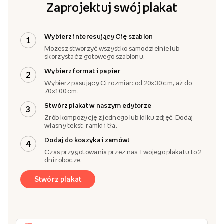
Zaprojektuj swój plakat
Wybierz interesujący Cię szablon
1
Możesz stworzyć wszystko samodzielnie lub
skorzystać z gotowego szablonu.
Wybierz format i papier
2
Wybierz pasujący Ci rozmiar: od 20x30 cm, aż do
70x100 cm.
Stwórz plakat w naszym edytorze
3
Zrób kompozycję z jednego lub kilku zdjęć. Dodaj
własny tekst, ramki i tła.
Dodaj do koszyka i zamów!
4
Czas przygotowania przez nas Twojego plakatu to 2
dni robocze.
Stwórz plakat