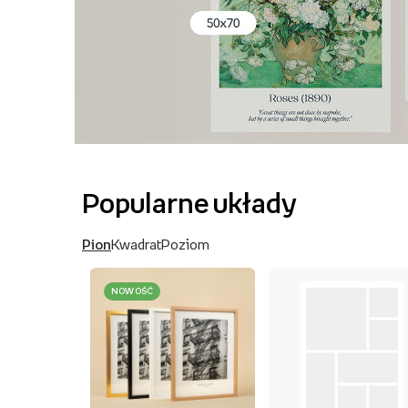
Popularne układy
Pion
Kwadrat
Poziom
NOWOŚĆ