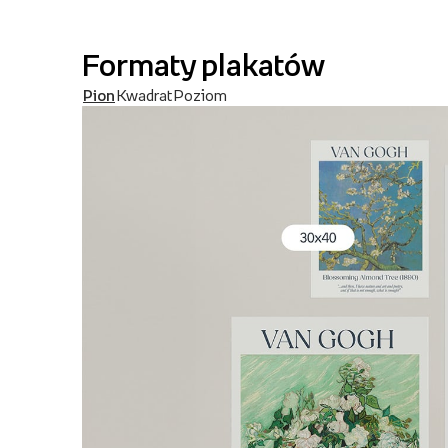
Formaty plakatów
Pion
Kwadrat
Poziom