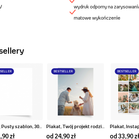
UV
wydruk odporny na zarysowani
matowe wykończenie
sellery
TSELLER
BESTSELLER
BESTSELLER
Plakat, Pusty szablon, 30x40
Plakat, Twój projekt rodzinny, 20x30
Plakat, Insta
,90 zł
od 24,90 zł
od 33,90 z