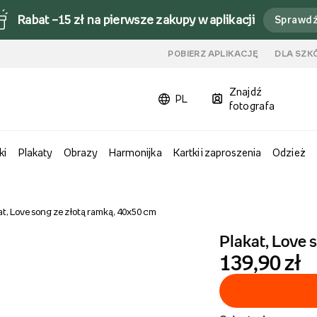
Rabat –15 zł na pierwsze zakupy w aplikacji
Sprawd
u
POBIERZ APLIKACJĘ
DLA SZK
Znajdź
PL
fotografa
ki
Plakaty
Obrazy
Harmonijka
Kartki i zaproszenia
Odzież
at, Love song ze złotą ramką, 40x50 cm