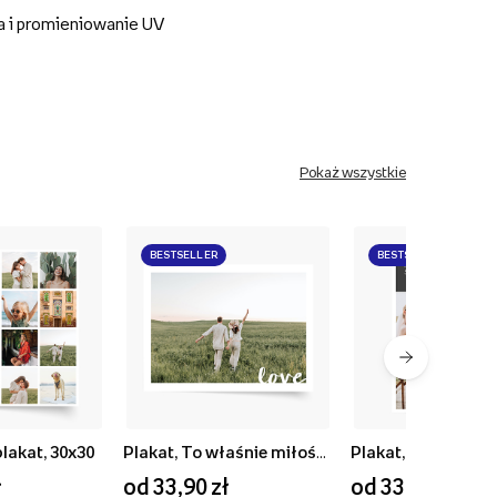
a i promieniowanie UV
Pokaż wszystkie
BESTSELLER
BESTSELLER
plakat, 30x30
Plakat, To właśnie miłość, 40x30
ł
od 33,90 zł
od 33,90 zł