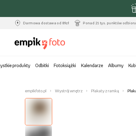
Darmowa dostawa od 89zł
Ponad 21 tys. punktów odbior
ystkie produkty
Odbitki
Fotoksiążki
Kalendarze
Albumy
Kub
empikfoto.pl
Wystrój wnętrz
Plakaty z ramką
Plak