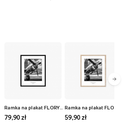
Ramka na plakat FLORYDA AK, czarny, 40x50 cm
Ramka na plakat FLORYDA AD, dębowy, 30x40 cm
79,90 zł
59,90 zł
59,9