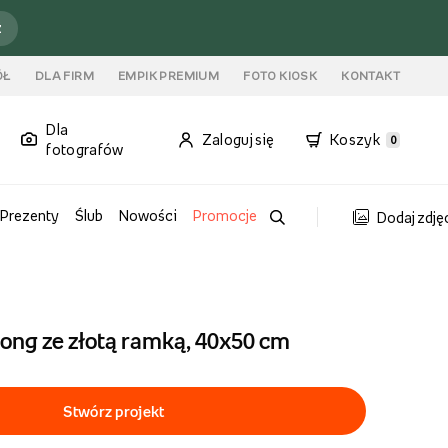
ź
ÓŁ
DLA FIRM
EMPIK PREMIUM
FOTO KIOSK
KONTAKT
Dla
Zaloguj się
Koszyk
0
fotografów
Prezenty
Ślub
Nowości
Promocje
Dodaj zdję