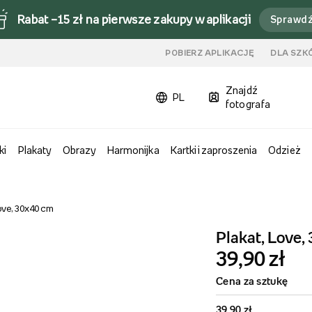
Rabat –15 zł na pierwsze zakupy w aplikacji
Sprawd
u
POBIERZ APLIKACJĘ
DLA SZK
Znajdź
PL
fotografa
ki
Plakaty
Obrazy
Harmonijka
Kartki i zaproszenia
Odzież
ove, 30x40 cm