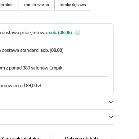
Zaprojektuj plakat
Gotowe plakaty