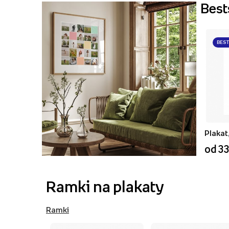
Best
BES
od 33
Ramki na plakaty
Ramki