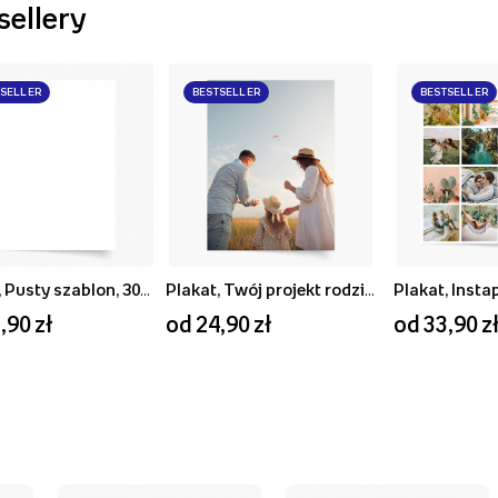
sellery
TSELLER
BESTSELLER
BESTSELLER
Plakat, Pusty szablon, 30x40
Plakat, Twój projekt rodzinny, 20x30
Plakat, Insta
,90 zł
od 24,90 zł
od 33,90 z