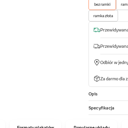
Formaty plakatów
Popularne układy