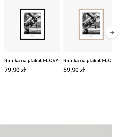
Ramka na plakat FLORYDA AK, czarny, 40x50 cm
Ramka na plakat FLORYDA AD, dębowy, 30x40 cm
79,90 zł
59,90 zł
59,9