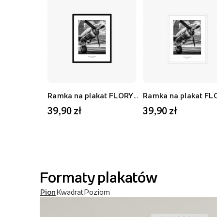
Ramka na plakat FLORYDA AK, czarny, 21x30 cm
39,90 zł
39,90 zł
Formaty plakatów
Pion
Kwadrat
Poziom