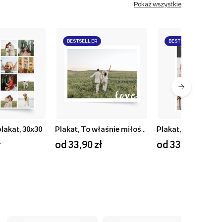
Pokaż wszystkie
BESTSELLER
BESTSELLER
plakat, 30x30
Plakat, To właśnie miłość, 40x30
ł
od 33,90 zł
od 33,90 zł