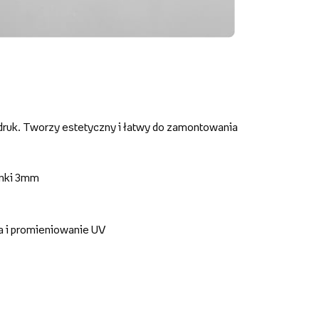
druk. Tworzy estetyczny i łatwy do zamontowania
anki 3mm
a i promieniowanie UV