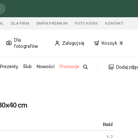
ź
ÓŁ
DLA FIRM
EMPIK PREMIUM
FOTO KIOSK
KONTAKT
Dla
Zaloguj się
Koszyk
0
fotografów
Prezenty
Ślub
Nowości
Promocje
Dodaj zdję