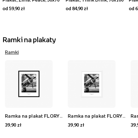
od 59,90 zł
od 84,90 zł
od 6
Ramki na plakaty
Ramki
Ramka na plakat FLORYDA AK, czarny, 21x30 cm
Ramka na plakat FLORYDA AF, biały, 21x30 cm
39,90 zł
39,90 zł
39,