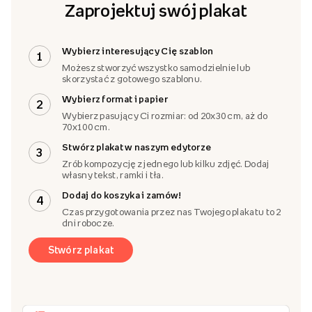
Zaprojektuj swój plakat
Wybierz interesujący Cię szablon
1
Możesz stworzyć wszystko samodzielnie lub
skorzystać z gotowego szablonu.
Wybierz format i papier
2
Wybierz pasujący Ci rozmiar: od 20x30 cm, aż do
70x100 cm.
Stwórz plakat w naszym edytorze
3
Zrób kompozycję z jednego lub kilku zdjęć. Dodaj
własny tekst, ramki i tła.
Dodaj do koszyka i zamów!
4
Czas przygotowania przez nas Twojego plakatu to 2
dni robocze.
Stwórz plakat