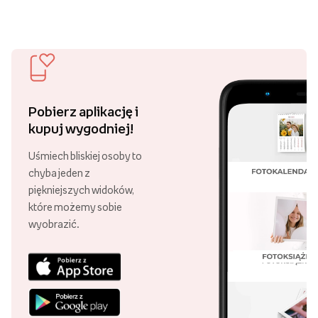
Pobierz aplikację i
kupuj wygodniej!
Uśmiech bliskiej osoby to
chyba jeden z
piękniejszych widoków,
które możemy sobie
wyobrazić.