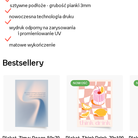
sztywne podłoże - grubość pianki 3mm
nowoczesna technologia druku
wydruk odporny na zarysowania
i promieniowanie UV
matowe wykończenie
Bestsellery
NOWOŚĆ
Plakat, Zima: Peace, 50x70
Plakat, Think Drink, 70x100