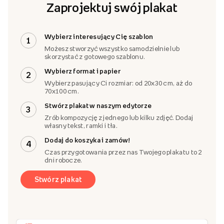
Zaprojektuj swój plakat
Wybierz interesujący Cię szablon
1
Możesz stworzyć wszystko samodzielnie lub
skorzystać z gotowego szablonu.
Wybierz format i papier
2
Wybierz pasujący Ci rozmiar: od 20x30 cm, aż do
70x100 cm.
Stwórz plakat w naszym edytorze
3
Zrób kompozycję z jednego lub kilku zdjęć. Dodaj
własny tekst, ramki i tła.
Dodaj do koszyka i zamów!
4
Czas przygotowania przez nas Twojego plakatu to 2
dni robocze.
Stwórz plakat