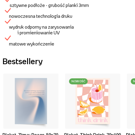
sztywne podłoże - grubość pianki 3mm
nowoczesna technologia druku
wydruk odporny na zarysowania
i promieniowanie UV
matowe wykończenie
Bestsellery
NOWOŚĆ
Plakat, Zima: Peace, 50x70
Plakat, Think Drink, 70x100