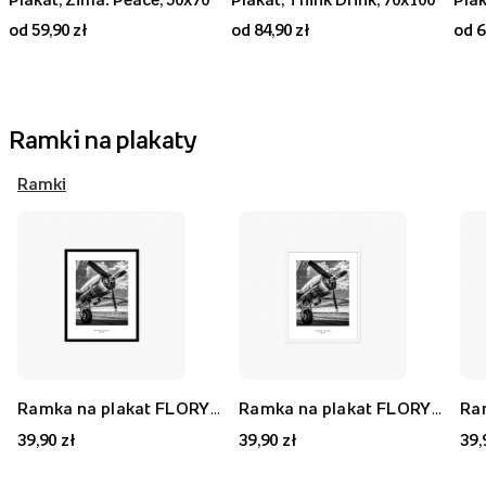
od 59,90 zł
od 84,90 zł
od 6
Ramki na plakaty
Ramki
Ramka na plakat FLORYDA AK, czarny, 21x30 cm
Ramka na plakat FLORYDA AF, biały, 21x30 cm
39,90 zł
39,90 zł
39,