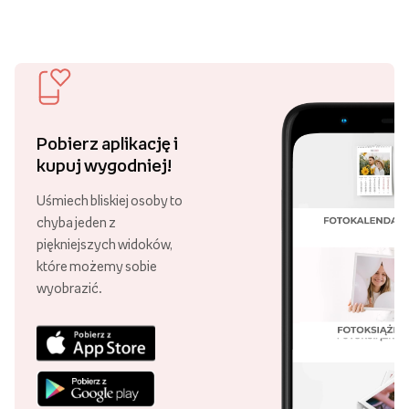
Pobierz aplikację i
kupuj wygodniej!
Uśmiech bliskiej osoby to
chyba jeden z
piękniejszych widoków,
które możemy sobie
wyobrazić.