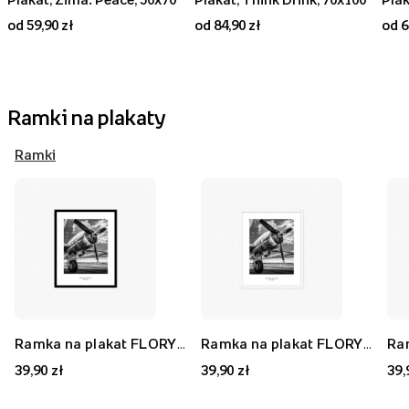
od 59,90 zł
od 84,90 zł
od 6
Ramki na plakaty
Ramki
Ramka na plakat FLORYDA AK, czarny, 21x30 cm
Ramka na plakat FLORYDA AF, biały, 21x30 cm
39,90 zł
39,90 zł
39,