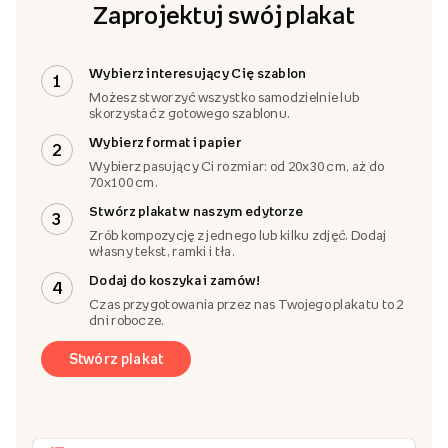
Zaprojektuj swój plakat
Wybierz interesujący Cię szablon
1
Możesz stworzyć wszystko samodzielnie lub
skorzystać z gotowego szablonu.
Wybierz format i papier
2
Wybierz pasujący Ci rozmiar: od 20x30 cm, aż do
70x100 cm.
Stwórz plakat w naszym edytorze
3
Zrób kompozycję z jednego lub kilku zdjęć. Dodaj
własny tekst, ramki i tła.
Dodaj do koszyka i zamów!
4
Czas przygotowania przez nas Twojego plakatu to 2
dni robocze.
Stwórz plakat