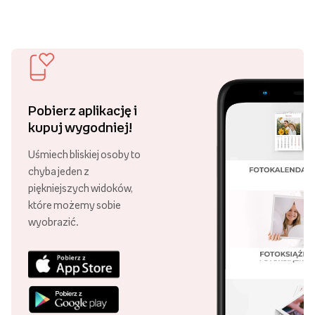
Pobierz aplikację i
kupuj wygodniej!
Uśmiech bliskiej osoby to
chyba jeden z
piękniejszych widoków,
które możemy sobie
wyobrazić.