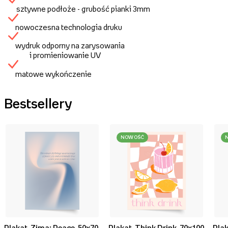
sztywne podłoże - grubość pianki 3mm
nowoczesna technologia druku
wydruk odporny na zarysowania
i promieniowanie UV
matowe wykończenie
Bestsellery
NOWOŚĆ
Plakat, Zima: Peace, 50x70
Plakat, Think Drink, 70x100