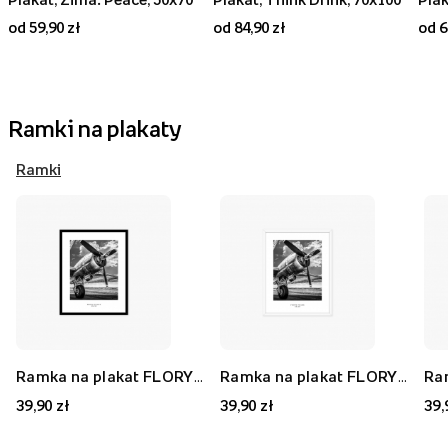
od 59,90 zł
od 84,90 zł
od 6
Ramki na plakaty
Ramki
Ramka na plakat FLORYDA AK, czarny, 21x30 cm
Ramka na plakat FLORYDA AF, biały, 21x30 cm
39,90 zł
39,90 zł
39,