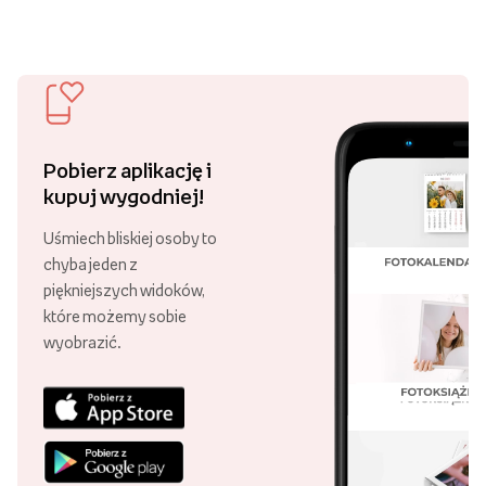
Pobierz aplikację i
kupuj wygodniej!
Uśmiech bliskiej osoby to
chyba jeden z
piękniejszych widoków,
które możemy sobie
wyobrazić.