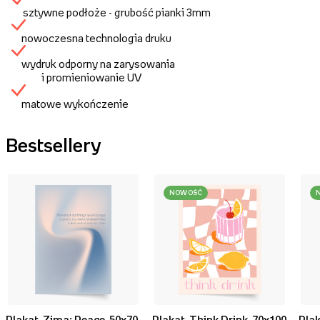
sztywne podłoże - grubość pianki 3mm
nowoczesna technologia druku
wydruk odporny na zarysowania
i promieniowanie UV
matowe wykończenie
Bestsellery
NOWOŚĆ
Plakat, Zima: Peace, 50x70
Plakat, Think Drink, 70x100