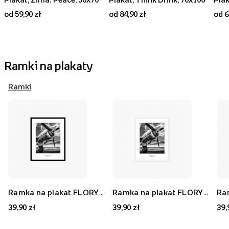
od 59,90 zł
od 84,90 zł
od 6
Ramki na plakaty
Ramki
Ramka na plakat FLORYDA AK, czarny, 21x30 cm
Ramka na plakat FLORYDA AF, biały, 21x30 cm
39,90 zł
39,90 zł
39,