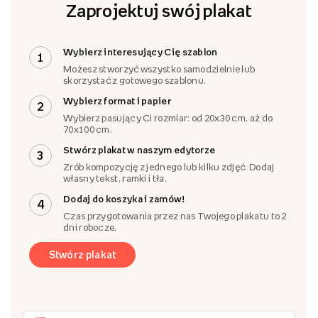
Zaprojektuj swój plakat
Wybierz interesujący Cię szablon
1
Możesz stworzyć wszystko samodzielnie lub
skorzystać z gotowego szablonu.
Wybierz format i papier
2
Wybierz pasujący Ci rozmiar: od 20x30 cm, aż do
70x100 cm.
Stwórz plakat w naszym edytorze
3
Zrób kompozycję z jednego lub kilku zdjęć. Dodaj
własny tekst, ramki i tła.
Dodaj do koszyka i zamów!
4
Czas przygotowania przez nas Twojego plakatu to 2
dni robocze.
Stwórz plakat