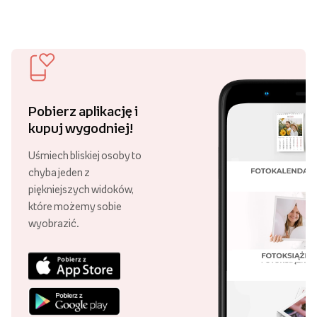
Pobierz aplikację i
kupuj wygodniej!
Uśmiech bliskiej osoby to
chyba jeden z
piękniejszych widoków,
które możemy sobie
wyobrazić.