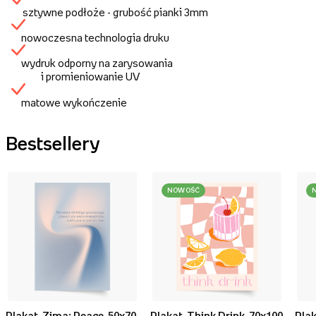
sztywne podłoże - grubość pianki 3mm
nowoczesna technologia druku
wydruk odporny na zarysowania
i promieniowanie UV
matowe wykończenie
Bestsellery
NOWOŚĆ
Plakat, Zima: Peace, 50x70
Plakat, Think Drink, 70x100