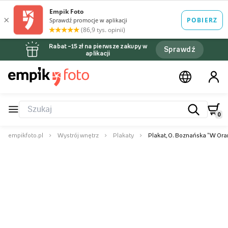
Rabat –15 zł na pierwsze zakupy w
Sprawdź
aplikacji
0
empikfoto.pl
Wystrój wnętrz
Plakaty
Plakat, O. Boznańska "W Oran