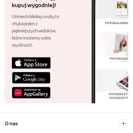
kupuj wygodniej!
Uśmiech bliskiej osoby to
chyba jeden z
piękniejszych widoków,
które możemy sobie
wyobrazić.
O nas