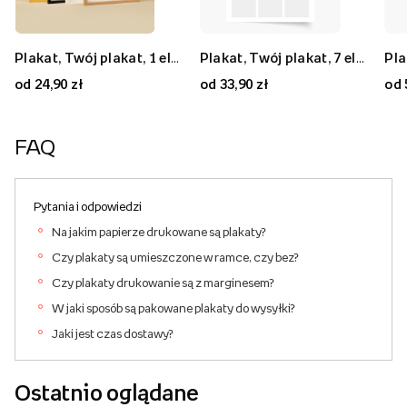
Plakat, Twój plakat, 1 element, 20x30
Plakat, Twój plakat, 9 elementów, 50x50
Plakat, Twój plakat, 1 element, 70x50
Plakat, Twój plakat, 7 elementów, 30x40
Plakat, Twój plakat, 7 elementów, 80x80
Plakat, Twój plakat, 2 elementy, 40x30
od 24,90 zł
od 59,90 zł
od 59,90 zł
od 33,90 zł
od 89,90 zł
od 33,90 zł
od 
FAQ
Pytania i odpowiedzi
Na jakim papierze drukowane są plakaty?
Czy plakaty są umieszczone w ramce, czy bez?
Czy plakaty drukowanie są z marginesem?
W jaki sposób są pakowane plakaty do wysyłki?
Jaki jest czas dostawy?
Ostatnio oglądane