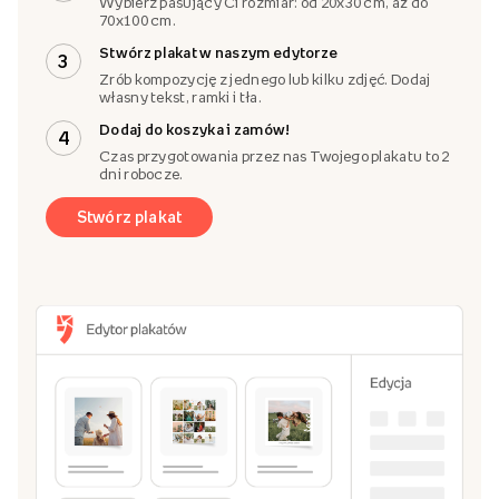
Wybierz pasujący Ci rozmiar: od 20x30 cm, aż do
70x100 cm.
Stwórz plakat w naszym edytorze
3
Zrób kompozycję z jednego lub kilku zdjęć. Dodaj
własny tekst, ramki i tła.
Dodaj do koszyka i zamów!
4
Czas przygotowania przez nas Twojego plakatu to 2
dni robocze.
Stwórz plakat