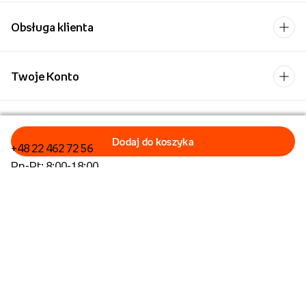
Obsługa klienta
Twoje Konto
Kontakt
+48 22 462 72 56
Pn-Pt: 8:00-18:00
Formularz kontaktowy
Dla biznesu/Hurt
Dla placówek oświatowych
Operator płatności