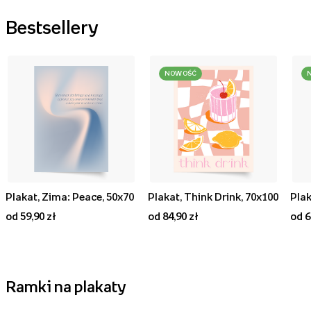
Bestsellery
NOWOŚĆ
Plakat, Zima: Peace, 50x70
Plakat, Think Drink, 70x100
od 59,90 zł
od 84,90 zł
od 6
Ramki na plakaty