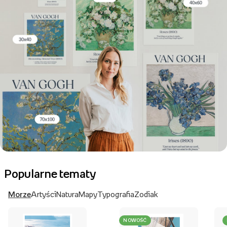
Popularne tematy
Morze
Artyści
Natura
Mapy
Typografia
Zodiak
NOWOŚĆ