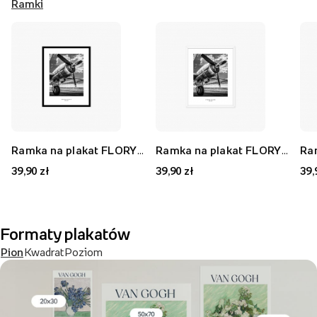
Ramki
Ramka na plakat FLORYDA AK, czarny, 21x30 cm
Ramka na plakat FLORYDA AF, biały, 21x30 cm
39,90 zł
39,90 zł
39,
Formaty plakatów
Pion
Kwadrat
Poziom