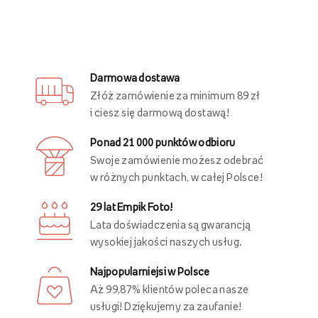
Darmowa dostawa
Złóż zamówienie za minimum 89 zł
i ciesz się darmową dostawą!
Ponad 21 000 punktów odbioru
Swoje zamówienie możesz odebrać
w różnych punktach, w całej Polsce!
29 lat Empik Foto!
Lata doświadczenia są gwarancją
wysokiej jakości naszych usług.
Najpopularniejsi w Polsce
Aż 99,87% klientów poleca nasze
usługi! Dziękujemy za zaufanie!