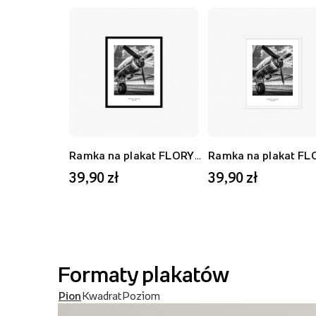
Ramka na plakat FLORYDA AK, czarny, 21x30 cm
39,90 zł
39,90 zł
Formaty plakatów
Pion
Kwadrat
Poziom