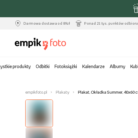
Darmowa dostawa od 89zł
Ponad 21 tys. punktów odbior
ystkie produkty
Odbitki
Fotoksiążki
Kalendarze
Albumy
Kub
empikfoto.pl
Plakaty
Plakat, Okładka Summer, 40x60 