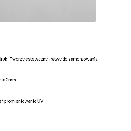
druk. Tworzy estetyczny i łatwy do zamontowania
anki 3mm
a i promieniowanie UV