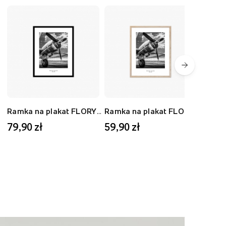
Ramka na plakat FLORYDA AK, czarny, 40x50 cm
Ramka na plakat FLORYDA AD, dębowy, 30x40 cm
79,90 zł
59,90 zł
59,9