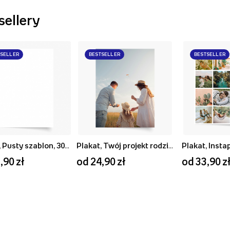
sellery
TSELLER
BESTSELLER
BESTSELLER
Plakat, Pusty szablon, 30x40
Plakat, Twój projekt rodzinny, 20x30
Plakat, Insta
,90 zł
od 24,90 zł
od 33,90 z