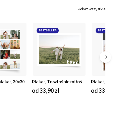
Pokaż wszystkie
BESTSELLER
BESTSELLER
plakat, 30x30
Plakat, To właśnie miłość, 40x30
ł
od 33,90 zł
od 33,90 zł