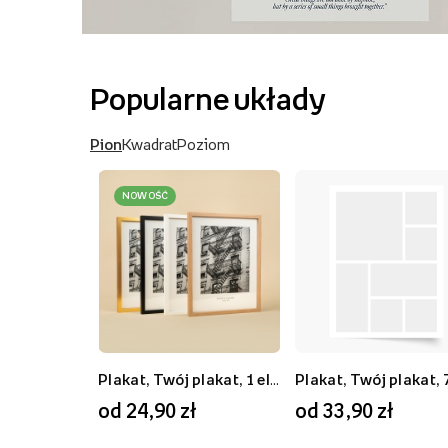
Popularne układy
Pion
Kwadrat
Poziom
NOWOŚĆ
Plakat, Twój plakat, 1 element, 20x30
Plakat, Twój plakat, 9 elementów, 50x50
Plakat, Twój plakat, 1 element, 70x50
od 24,90 zł
od 59,90 zł
od 59,90 zł
od 33,90 zł
od 89,90 zł
od 33,90 zł