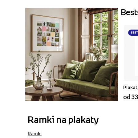
Best
BES
od 33
Ramki na plakaty
Ramki