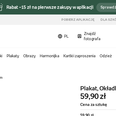
Rabat –15 zł na pierwsze zakupy w aplikacji
Sprawd
u
POBIERZ APLIKACJĘ
DLA SZK
Znajdź
PL
fotografa
ki
Plakaty
Obrazy
Harmonijka
Kartki i zaproszenia
Odzież
cm