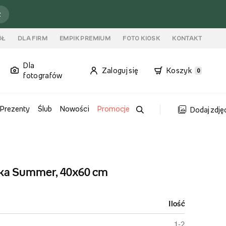
ź
ÓŁ
DLA FIRM
EMPIK PREMIUM
FOTO KIOSK
KONTAKT
Dla
Zaloguj się
Koszyk
0
fotografów
Prezenty
Ślub
Nowości
Promocje
Dodaj zdję