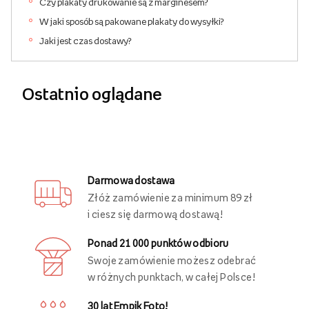
Czy plakaty drukowanie są z marginesem?
W jaki sposób są pakowane plakaty do wysyłki?
Jaki jest czas dostawy?
Ostatnio oglądane
Darmowa dostawa
Złóż zamówienie za minimum 89 zł
i ciesz się darmową dostawą!
Ponad 21 000 punktów odbioru
Swoje zamówienie możesz odebrać
w różnych punktach, w całej Polsce!
30 lat Empik Foto!