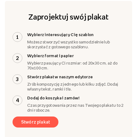
Zaprojektuj swój plakat
Wybierz interesujący Cię szablon
1
Możesz stworzyć wszystko samodzielnie lub
skorzystać z gotowego szablonu.
Wybierz format i papier
2
Wybierz pasujący Ci rozmiar: od 20x30 cm, aż do
70x100 cm.
Stwórz plakat w naszym edytorze
3
Zrób kompozycję z jednego lub kilku zdjęć. Dodaj
własny tekst, ramki i tła.
Dodaj do koszyka i zamów!
4
Czas przygotowania przez nas Twojego plakatu to 2
dni robocze.
Stwórz plakat