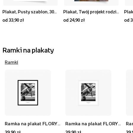
Plakat, Pusty szablon, 30x40
Plakat, Twój projekt rodzinny, 20x30
Plak
od 33,90 zł
od 24,90 zł
od 3
Ramki na plakaty
Ramki
Ramka na plakat FLORYDA AK, czarny, 21x30 cm
Ramka na plakat FLORYDA AF, biały, 21x30 cm
39,90 zł
39,90 zł
39,