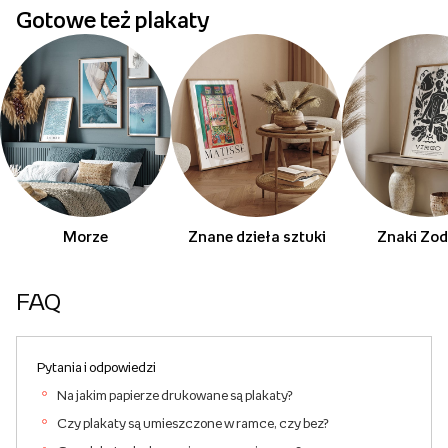
Gotowe też plakaty
Morze
Znane dzieła sztuki
Znaki Zod
FAQ
Pytania i odpowiedzi
Na jakim papierze drukowane są plakaty?
Czy plakaty są umieszczone w ramce, czy bez?