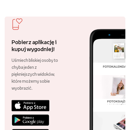
Pobierz aplikację i
kupuj wygodniej!
Uśmiech bliskiej osoby to
chyba jeden z
piękniejszych widoków,
które możemy sobie
wyobrazić.