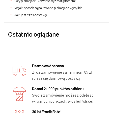
Czy plakaty drukowanie są z marginesem?
W jaki sposób są pakowane plakaty do wysyłki?
Jaki jest czas dostawy?
Ostatnio oglądane
Darmowa dostawa
Złóż zamówienie za minimum 89 zł
i ciesz się darmową dostawą!
Ponad 21 000 punktów odbioru
Swoje zamówienie możesz odebrać
w różnych punktach, w całej Polsce!
30 lat Empik Foto!