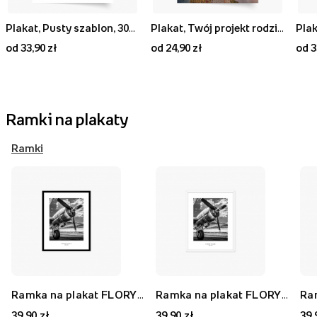
Plakat, Pusty szablon, 30x40
Plakat, Twój projekt rodzinny, 20x30
Plak
od 33,90 zł
od 24,90 zł
od 3
Ramki na plakaty
Ramki
Ramka na plakat FLORYDA AK, czarny, 21x30 cm
Ramka na plakat FLORYDA AF, biały, 21x30 cm
39,90 zł
39,90 zł
39,