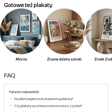
Gotowe też plakaty
Morze
Znane dzieła sztuki
Znaki Zod
FAQ
Pytania i odpowiedzi
Na jakim papierze drukowane są plakaty?
Czy plakaty są umieszczone w ramce, czy bez?