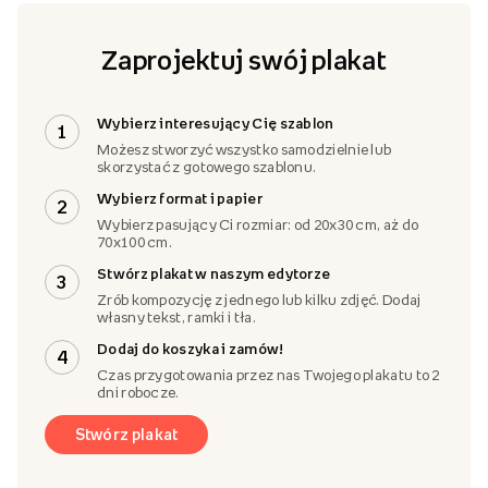
Zaprojektuj swój plakat
Wybierz interesujący Cię szablon
1
Możesz stworzyć wszystko samodzielnie lub
skorzystać z gotowego szablonu.
Wybierz format i papier
2
Wybierz pasujący Ci rozmiar: od 20x30 cm, aż do
70x100 cm.
Stwórz plakat w naszym edytorze
3
Zrób kompozycję z jednego lub kilku zdjęć. Dodaj
własny tekst, ramki i tła.
Dodaj do koszyka i zamów!
4
Czas przygotowania przez nas Twojego plakatu to 2
dni robocze.
Stwórz plakat