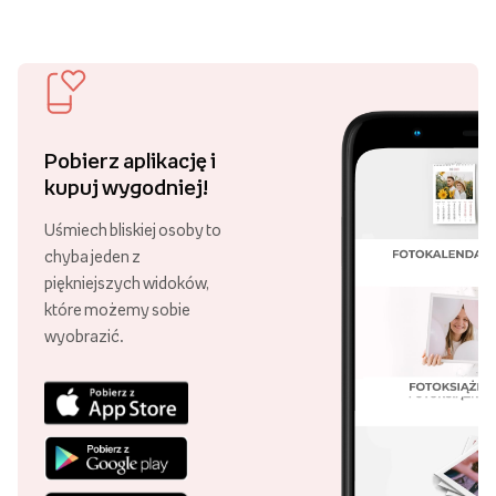
Pobierz aplikację i
kupuj wygodniej!
Uśmiech bliskiej osoby to
chyba jeden z
piękniejszych widoków,
które możemy sobie
wyobrazić.