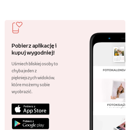
Pobierz aplikację i
kupuj wygodniej!
Uśmiech bliskiej osoby to
chyba jeden z
piękniejszych widoków,
które możemy sobie
wyobrazić.