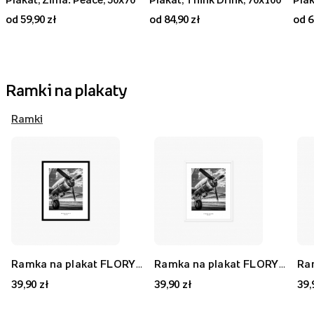
od 59,90 zł
od 84,90 zł
od 6
Ramki na plakaty
Ramki
Ramka na plakat FLORYDA AK, czarny, 21x30 cm
Ramka na plakat FLORYDA AF, biały, 21x30 cm
39,90 zł
39,90 zł
39,