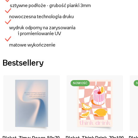
sztywne podłoże - grubość pianki 3mm
nowoczesna technologia druku
wydruk odporny na zarysowania
i promieniowanie UV
matowe wykończenie
Bestsellery
NOWOŚĆ
Plakat, Zima: Peace, 50x70
Plakat, Think Drink, 70x100