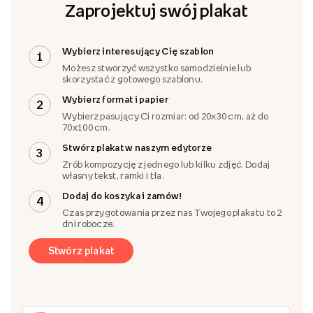
Zaprojektuj swój plakat
Wybierz interesujący Cię szablon
1
Możesz stworzyć wszystko samodzielnie lub
skorzystać z gotowego szablonu.
Wybierz format i papier
2
Wybierz pasujący Ci rozmiar: od 20x30 cm, aż do
70x100 cm.
Stwórz plakat w naszym edytorze
3
Zrób kompozycję z jednego lub kilku zdjęć. Dodaj
własny tekst, ramki i tła.
Dodaj do koszyka i zamów!
4
Czas przygotowania przez nas Twojego plakatu to 2
dni robocze.
Stwórz plakat