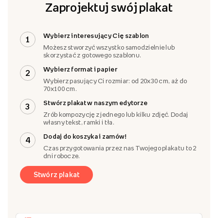
Zaprojektuj swój plakat
Wybierz interesujący Cię szablon
1
Możesz stworzyć wszystko samodzielnie lub
skorzystać z gotowego szablonu.
Wybierz format i papier
2
Wybierz pasujący Ci rozmiar: od 20x30 cm, aż do
70x100 cm.
Stwórz plakat w naszym edytorze
3
Zrób kompozycję z jednego lub kilku zdjęć. Dodaj
własny tekst, ramki i tła.
Dodaj do koszyka i zamów!
4
Czas przygotowania przez nas Twojego plakatu to 2
dni robocze.
Stwórz plakat