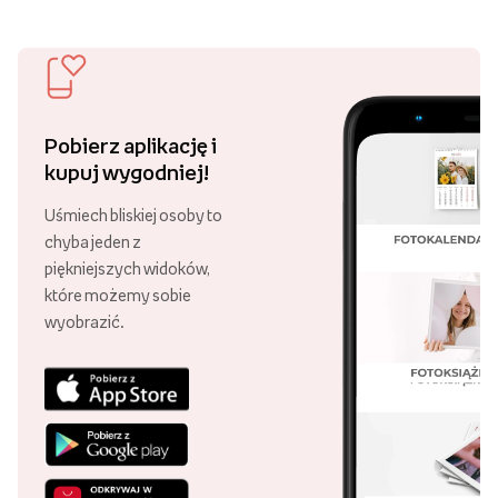
Pobierz aplikację i
kupuj wygodniej!
Uśmiech bliskiej osoby to
chyba jeden z
piękniejszych widoków,
które możemy sobie
wyobrazić.