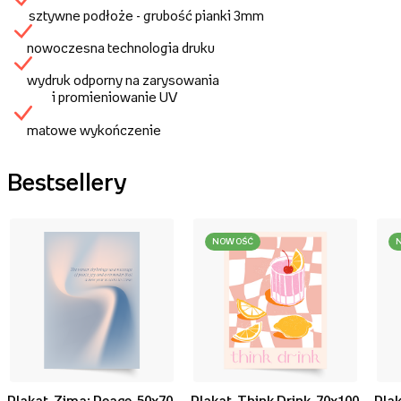
sztywne podłoże - grubość pianki 3mm
nowoczesna technologia druku
wydruk odporny na zarysowania
i promieniowanie UV
matowe wykończenie
Bestsellery
NOWOŚĆ
Plakat, Zima: Peace, 50x70
Plakat, Think Drink, 70x100