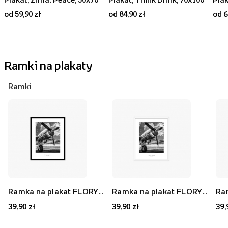
od 59,90 zł
od 84,90 zł
od 6
Ramki na plakaty
Ramki
Ramka na plakat FLORYDA AK, czarny, 21x30 cm
Ramka na plakat FLORYDA AF, biały, 21x30 cm
39,90 zł
39,90 zł
39,