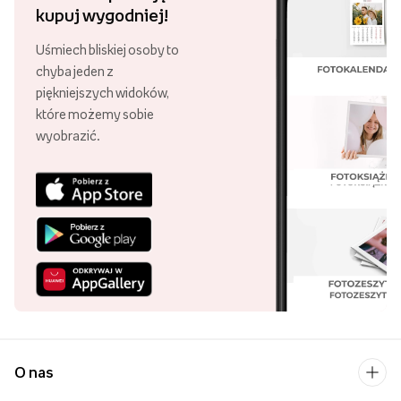
kupuj wygodniej!
Uśmiech bliskiej osoby to
chyba jeden z
piękniejszych widoków,
które możemy sobie
wyobrazić.
O nas