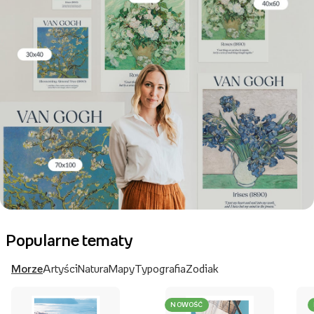
Popularne tematy
Morze
Artyści
Natura
Mapy
Typografia
Zodiak
NOWOŚĆ