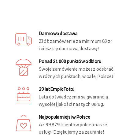
Darmowa dostawa
Złóż zamówienie za minimum 89 zł
i ciesz się darmową dostawą!
Ponad 21 000 punktów odbioru
Swoje zamówienie możesz odebrać
w różnych punktach, w całej Polsce!
29 lat Empik Foto!
Lata doświadczenia są gwarancją
wysokiej jakości naszych usług.
Najpopularniejsi w Polsce
Aż 99,87% klientów poleca nasze
usługi! Dziękujemy za zaufanie!