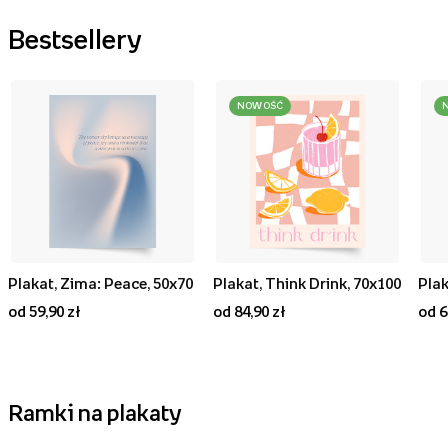
Bestsellery
NOWOŚĆ
Plakat, Zima: Peace, 50x70
Plakat, Think Drink, 70x100
od 59,90 zł
od 84,90 zł
od 6
Ramki na plakaty