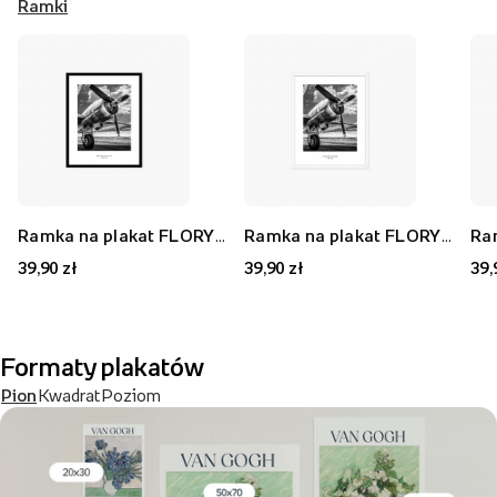
Ramki
Ramka na plakat FLORYDA AK, czarny, 21x30 cm
Ramka na plakat FLORYDA AF, biały, 21x30 cm
39,90 zł
39,90 zł
39,
Formaty plakatów
Pion
Kwadrat
Poziom