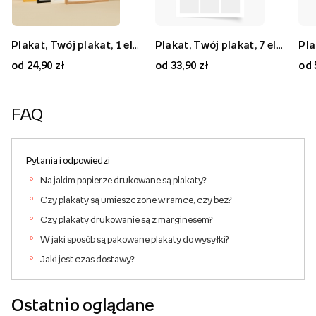
Plakat, Twój plakat, 1 element, 20x30
Plakat, Twój plakat, 9 elementów, 50x50
Plakat, Twój plakat, 1 element, 70x50
Plakat, Twój plakat, 7 elementów, 30x40
Plakat, Twój plakat, 7 elementów, 80x80
Plakat, Twój plakat, 2 elementy, 40x30
od 24,90 zł
od 59,90 zł
od 59,90 zł
od 33,90 zł
od 89,90 zł
od 33,90 zł
od 
FAQ
Pytania i odpowiedzi
Na jakim papierze drukowane są plakaty?
Czy plakaty są umieszczone w ramce, czy bez?
Czy plakaty drukowanie są z marginesem?
W jaki sposób są pakowane plakaty do wysyłki?
Jaki jest czas dostawy?
Ostatnio oglądane