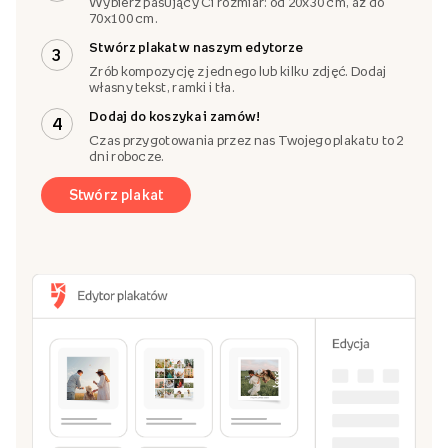
Wybierz pasujący Ci rozmiar: od 20x30 cm, aż do
70x100 cm.
Stwórz plakat w naszym edytorze
3
Zrób kompozycję z jednego lub kilku zdjęć. Dodaj
własny tekst, ramki i tła.
Dodaj do koszyka i zamów!
4
Czas przygotowania przez nas Twojego plakatu to 2
dni robocze.
Stwórz plakat