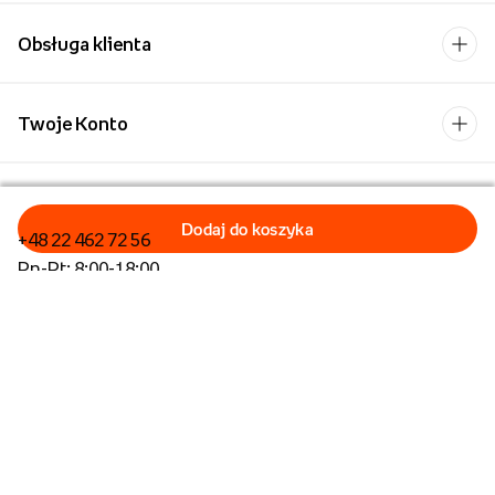
Obsługa klienta
Twoje Konto
Kontakt
+48 22 462 72 56
Pn-Pt: 8:00-18:00
Formularz kontaktowy
Dla biznesu/Hurt
Dla placówek oświatowych
Operator płatności