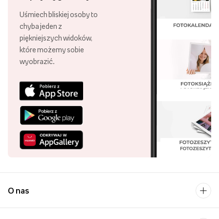
Uśmiech bliskiej osoby to
chyba jeden z
piękniejszych widoków,
które możemy sobie
wyobrazić.
O nas