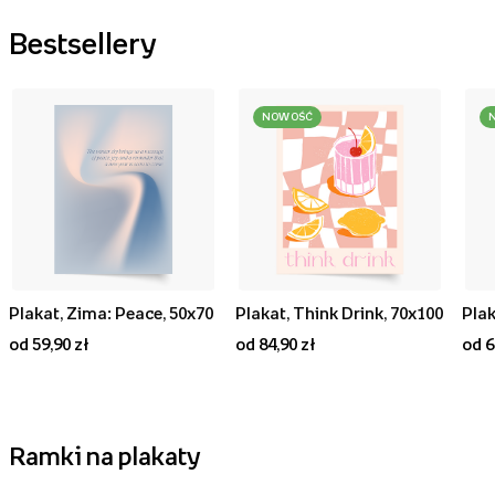
Bestsellery
NOWOŚĆ
Plakat, Zima: Peace, 50x70
Plakat, Think Drink, 70x100
od 59,90 zł
od 84,90 zł
od 6
Ramki na plakaty