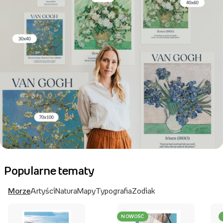
Popularne tematy
Morze
Artyści
Natura
Mapy
Typografia
Zodiak
NOWOŚĆ