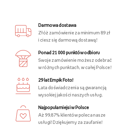
Darmowa dostawa
Złóż zamówienie za minimum 89 zł
i ciesz się darmową dostawą!
Ponad 21 000 punktów odbioru
Swoje zamówienie możesz odebrać
w różnych punktach, w całej Polsce!
29 lat Empik Foto!
Lata doświadczenia są gwarancją
wysokiej jakości naszych usług.
Najpopularniejsi w Polsce
Aż 99,87% klientów poleca nasze
usługi! Dziękujemy za zaufanie!