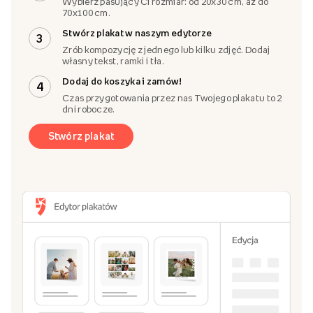
Wybierz pasujący Ci rozmiar: od 20x30 cm, aż do
70x100 cm.
Stwórz plakat w naszym edytorze
3
Zrób kompozycję z jednego lub kilku zdjęć. Dodaj
własny tekst, ramki i tła.
Dodaj do koszyka i zamów!
4
Czas przygotowania przez nas Twojego plakatu to 2
dni robocze.
Stwórz plakat