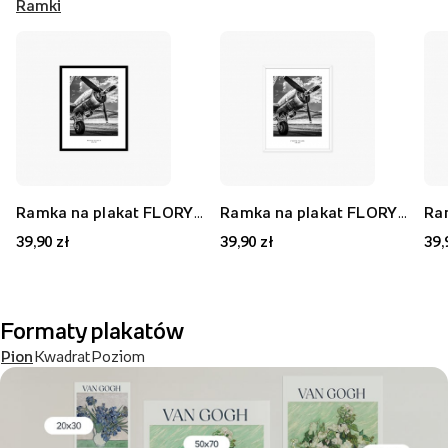
Ramki
Ramka na plakat FLORYDA AK, czarny, 21x30 cm
Ramka na plakat FLORYDA AF, biały, 21x30 cm
39,90 zł
39,90 zł
39,
Formaty plakatów
Pion
Kwadrat
Poziom