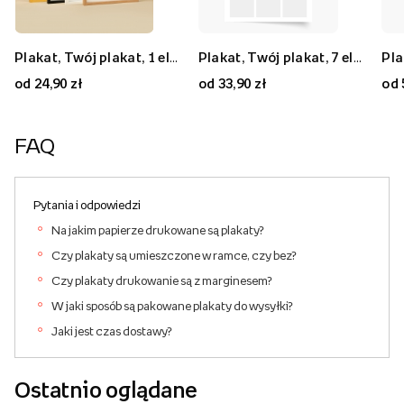
Plakat, Twój plakat, 1 element, 20x30
Plakat, Twój plakat, 9 elementów, 50x50
Plakat, Twój plakat, 1 element, 70x50
Plakat, Twój plakat, 7 elementów, 30x40
Plakat, Twój plakat, 7 elementów, 80x80
Plakat, Twój plakat, 2 elementy, 40x30
od 24,90 zł
od 59,90 zł
od 59,90 zł
od 33,90 zł
od 89,90 zł
od 33,90 zł
od 
FAQ
Pytania i odpowiedzi
Na jakim papierze drukowane są plakaty?
Czy plakaty są umieszczone w ramce, czy bez?
Czy plakaty drukowanie są z marginesem?
W jaki sposób są pakowane plakaty do wysyłki?
Jaki jest czas dostawy?
Ostatnio oglądane