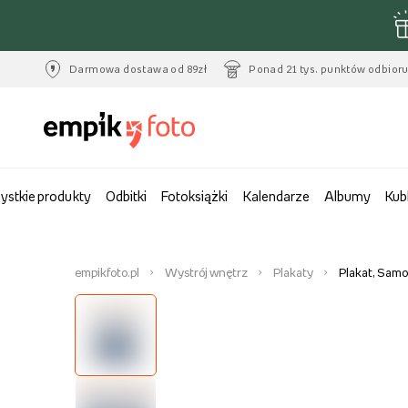
Darmowa dostawa od 89zł
Ponad 21 tys. punktów odbior
ystkie produkty
Odbitki
Fotoksiążki
Kalendarze
Albumy
Kub
empikfoto.pl
Wystrój wnętrz
Plakaty
Plakat, Samo