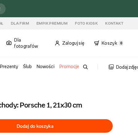
ź
ÓŁ
DLA FIRM
EMPIK PREMIUM
FOTO KIOSK
KONTAKT
Dla
Zaloguj się
Koszyk
0
fotografów
Prezenty
Ślub
Nowości
Promocje
Dodaj zdję