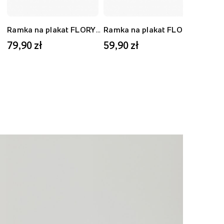
Ramka na plakat FLORYDA AK, czarny, 40x50 cm
Ramka na plakat FLORYDA AD, dębowy, 30x40 cm
79,90 zł
59,90 zł
59,9