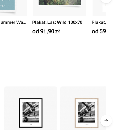
Plakat, Blue Summer Waves, 50x70
Plakat, Las: Wild, 100x70
ł
od 91,90 zł
od 59,90 zł