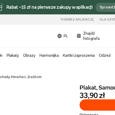
Rabat –15 zł na pierwsze zakupy w aplikacji
Sprawd
u
POBIERZ APLIKACJĘ
DLA SZK
Znajdź
PL
fotografa
ki
Plakaty
Obrazy
Harmonijka
Kartki i zaproszenia
Odzież
chody: Porsche 1, 21x30 cm