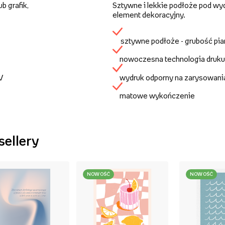
b grafik,
Sztywne i lekkie podłoże pod wy
element dekoracyjny.
sztywne podłoże - grubość pi
nowoczesna technologia druku
UV
wydruk odporny na zarysowani
matowe wykończenie
sellery
NOWOŚĆ
NOWOŚĆ