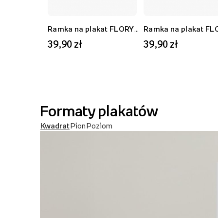
Ramka na plakat FLORYDA AK, czarny, 21x30 cm
39,90 zł
39,90 zł
Formaty plakatów
Kwadrat
Pion
Poziom