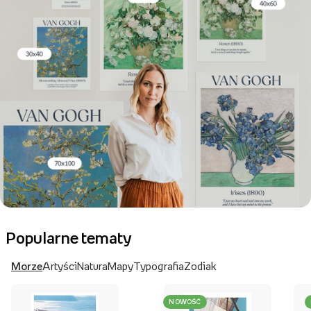
Popularne tematy
Morze
Artyści
Natura
Mapy
Typografia
Zodiak
NOWOŚĆ