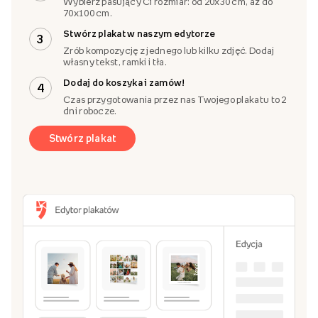
Wybierz pasujący Ci rozmiar: od 20x30 cm, aż do
70x100 cm.
Stwórz plakat w naszym edytorze
3
Zrób kompozycję z jednego lub kilku zdjęć. Dodaj
własny tekst, ramki i tła.
Dodaj do koszyka i zamów!
4
Czas przygotowania przez nas Twojego plakatu to 2
dni robocze.
Stwórz plakat