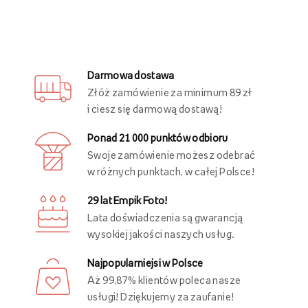
Darmowa dostawa
Złóż zamówienie za minimum 89 zł
i ciesz się darmową dostawą!
Ponad 21 000 punktów odbioru
Swoje zamówienie możesz odebrać
w różnych punktach, w całej Polsce!
29 lat Empik Foto!
Lata doświadczenia są gwarancją
wysokiej jakości naszych usług.
Najpopularniejsi w Polsce
Aż 99,87% klientów poleca nasze
usługi! Dziękujemy za zaufanie!