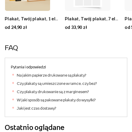
Plakat, Twój plakat, 1 element, 20x30
Plakat, Twój plakat, 9 elementów, 50x50
Plakat, Twój plakat, 1 element, 70x50
Plakat, Twój plakat, 7 elementów, 30x40
Plakat, Twój plakat, 7 elementów, 80x80
Plakat, Twój plakat, 2 elementy, 40x30
od 24,90 zł
od 59,90 zł
od 59,90 zł
od 33,90 zł
od 89,90 zł
od 33,90 zł
od 
FAQ
Pytania i odpowiedzi
Na jakim papierze drukowane są plakaty?
Czy plakaty są umieszczone w ramce, czy bez?
Czy plakaty drukowanie są z marginesem?
W jaki sposób są pakowane plakaty do wysyłki?
Jaki jest czas dostawy?
Ostatnio oglądane