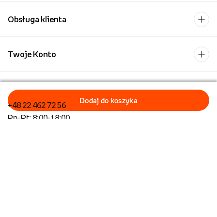
Obsługa klienta
Twoje Konto
Kontakt
+48 22 462 72 56
Pn-Pt: 8:00-18:00
Formularz kontaktowy
Dla biznesu/Hurt
Dla placówek oświatowych
Operator płatności