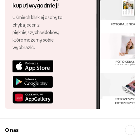
kupuj wygodniej!
Uśmiech bliskiej osoby to
chyba jeden z
piękniejszych widoków,
które możemy sobie
wyobrazić.
O nas