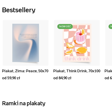
Bestsellery
NOWOŚĆ
Plakat, Zima: Peace, 50x70
Plakat, Think Drink, 70x100
od 59,90 zł
od 84,90 zł
od 6
Ramki na plakaty