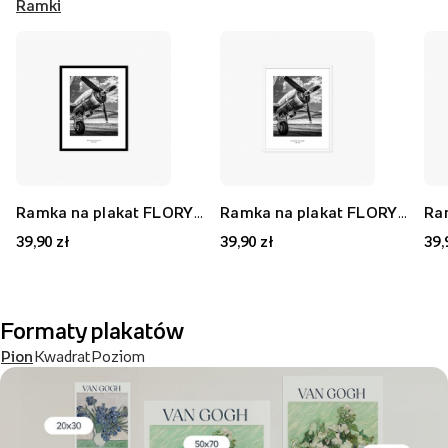
Ramki
Ramka na plakat FLORYDA AK, czarny, 21x30 cm
Ramka na plakat FLORYDA AF, biały, 21x30 cm
39,90 zł
39,90 zł
39,
Formaty plakatów
Pion
Kwadrat
Poziom