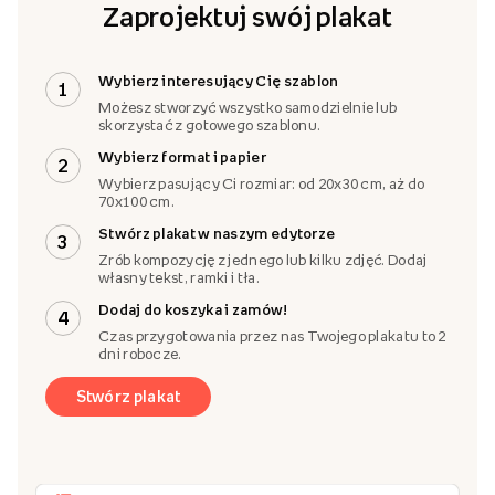
Zaprojektuj swój plakat
Wybierz interesujący Cię szablon
1
Możesz stworzyć wszystko samodzielnie lub
skorzystać z gotowego szablonu.
Wybierz format i papier
2
Wybierz pasujący Ci rozmiar: od 20x30 cm, aż do
70x100 cm.
Stwórz plakat w naszym edytorze
3
Zrób kompozycję z jednego lub kilku zdjęć. Dodaj
własny tekst, ramki i tła.
Dodaj do koszyka i zamów!
4
Czas przygotowania przez nas Twojego plakatu to 2
dni robocze.
Stwórz plakat