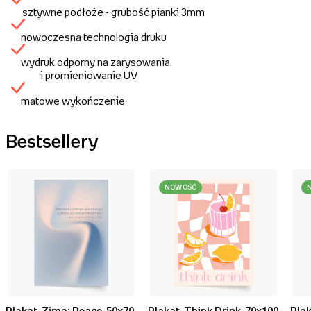
sztywne podłoże - grubość pianki 3mm
nowoczesna technologia druku
wydruk odporny na zarysowania
i promieniowanie UV
matowe wykończenie
Bestsellery
NOWOŚĆ
Plakat, Zima: Peace, 50x70
Plakat, Think Drink, 70x100