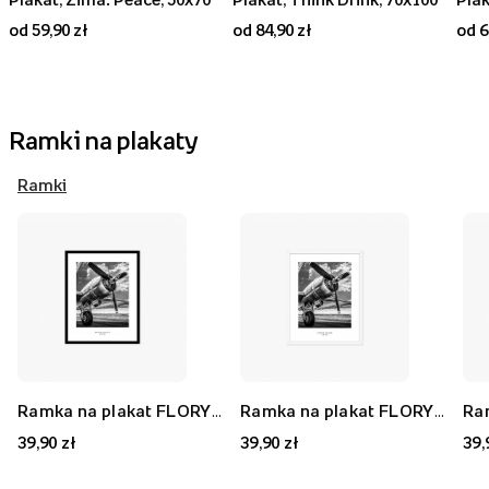
od 59,90 zł
od 84,90 zł
od 6
Ramki na plakaty
Ramki
Ramka na plakat FLORYDA AK, czarny, 21x30 cm
Ramka na plakat FLORYDA AF, biały, 21x30 cm
39,90 zł
39,90 zł
39,