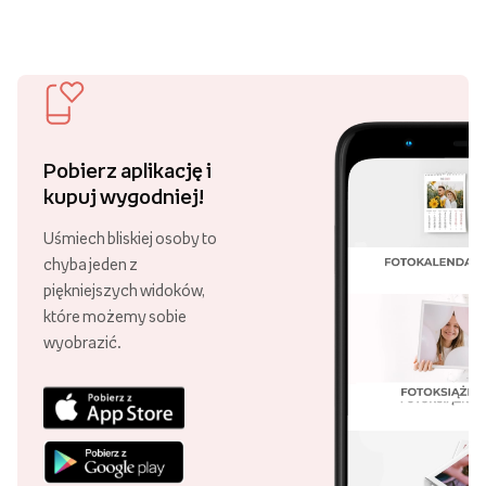
Pobierz aplikację i
kupuj wygodniej!
Uśmiech bliskiej osoby to
chyba jeden z
piękniejszych widoków,
które możemy sobie
wyobrazić.