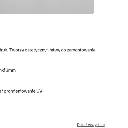
druk. Tworzy estetyczny i łatwy do zamontowania
anki 3mm
a i promieniowanie UV
Pokaż wszystkie