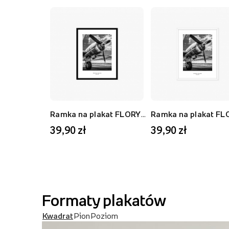
Ramka na plakat FLORYDA AK, czarny, 21x30 cm
39,90 zł
39,90 zł
Formaty plakatów
Kwadrat
Pion
Poziom