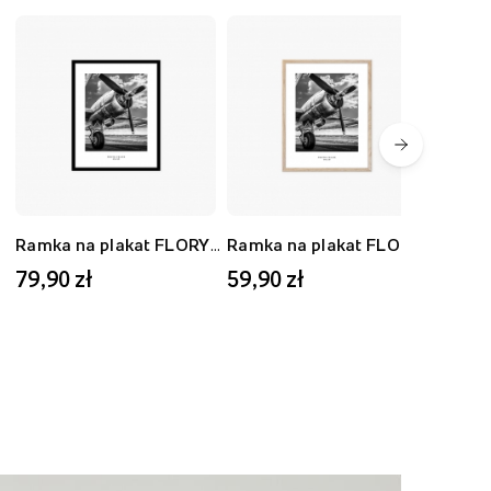
Ramka na plakat FLORYDA AK, czarny, 40x50 cm
Ramka na plakat FLORYDA AD, dębowy, 30x40 cm
79,90 zł
59,90 zł
59,9