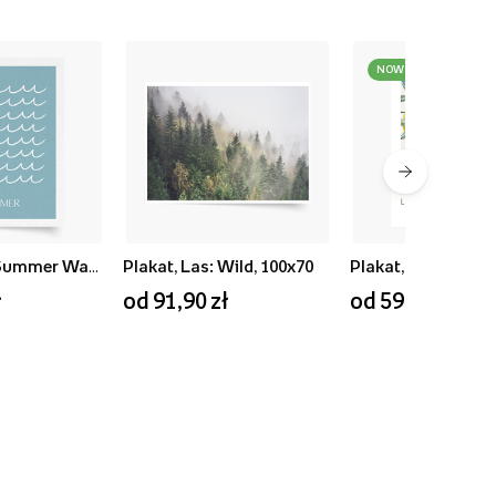
NOWOŚĆ
Plakat, Blue Summer Waves, 50x70
Plakat, Las: Wild, 100x70
ł
od 91,90 zł
od 59,90 zł