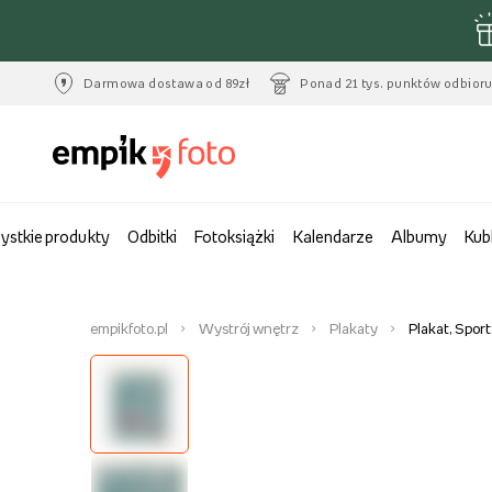
Darmowa dostawa od 89zł
Ponad 21 tys. punktów odbior
ystkie produkty
Odbitki
Fotoksiążki
Kalendarze
Albumy
Kub
empikfoto.pl
Wystrój wnętrz
Plakaty
Plakat, Sport