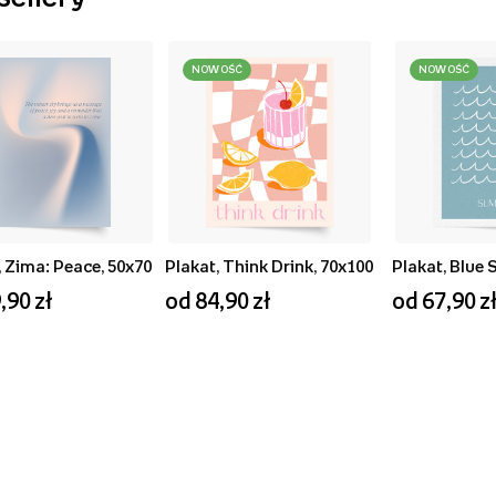
NOWOŚĆ
NOWOŚĆ
, Zima: Peace, 50x70
Plakat, Think Drink, 70x100
,90 zł
od 84,90 zł
od 67,90 z