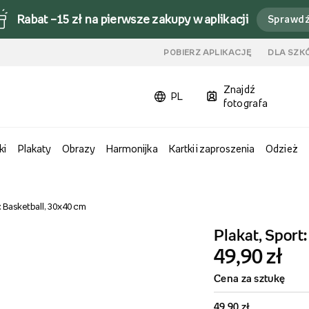
Rabat –15 zł na pierwsze zakupy w aplikacji
Sprawd
u
POBIERZ APLIKACJĘ
DLA SZK
Znajdź
PL
fotografa
ki
Plakaty
Obrazy
Harmonijka
Kartki i zaproszenia
Odzież
: Basketball, 30x40 cm