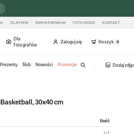
ź
ÓŁ
DLA FIRM
EMPIK PREMIUM
FOTO KIOSK
KONTAKT
Dla
Zaloguj się
Koszyk
0
fotografów
Prezenty
Ślub
Nowości
Promocje
Dodaj zdję