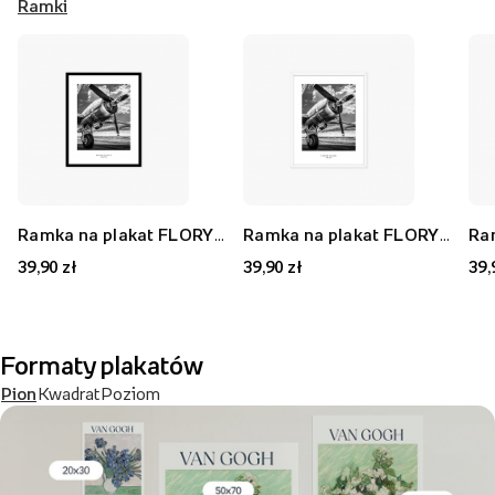
Ramki
Ramka na plakat FLORYDA AK, czarny, 21x30 cm
Ramka na plakat FLORYDA AF, biały, 21x30 cm
39,90 zł
39,90 zł
39,
Formaty plakatów
Pion
Kwadrat
Poziom