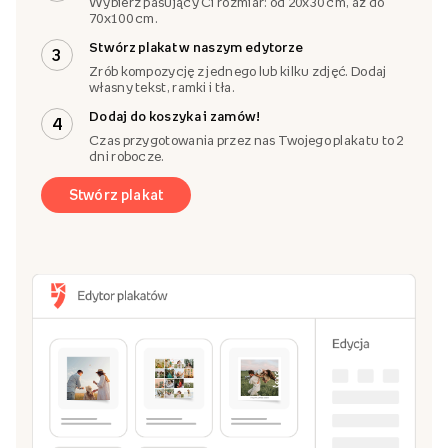
Wybierz pasujący Ci rozmiar: od 20x30 cm, aż do
70x100 cm.
Stwórz plakat w naszym edytorze
3
Zrób kompozycję z jednego lub kilku zdjęć. Dodaj
własny tekst, ramki i tła.
Dodaj do koszyka i zamów!
4
Czas przygotowania przez nas Twojego plakatu to 2
dni robocze.
Stwórz plakat