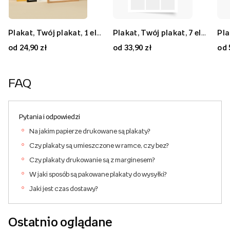
Plakat, Twój plakat, 1 element, 20x30
Plakat, Twój plakat, 9 elementów, 50x50
Plakat, Twój plakat, 1 element, 70x50
Plakat, Twój plakat, 7 elementów, 30x40
Plakat, Twój plakat, 7 elementów, 80x80
Plakat, Twój plakat, 2 elementy, 40x30
od 24,90 zł
od 59,90 zł
od 59,90 zł
od 33,90 zł
od 89,90 zł
od 33,90 zł
od 
FAQ
Pytania i odpowiedzi
Na jakim papierze drukowane są plakaty?
Czy plakaty są umieszczone w ramce, czy bez?
Czy plakaty drukowanie są z marginesem?
W jaki sposób są pakowane plakaty do wysyłki?
Jaki jest czas dostawy?
Ostatnio oglądane