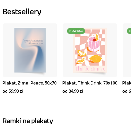
Bestsellery
NOWOŚĆ
Plakat, Zima: Peace, 50x70
Plakat, Think Drink, 70x100
od 59,90 zł
od 84,90 zł
od 6
Ramki na plakaty