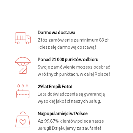
Darmowa dostawa
Złóż zamówienie za minimum 89 zł
i ciesz się darmową dostawą!
Ponad 21 000 punktów odbioru
Swoje zamówienie możesz odebrać
w różnych punktach, w całej Polsce!
29 lat Empik Foto!
Lata doświadczenia są gwarancją
wysokiej jakości naszych usług.
Najpopularniejsi w Polsce
Aż 99,87% klientów poleca nasze
usługi! Dziękujemy za zaufanie!