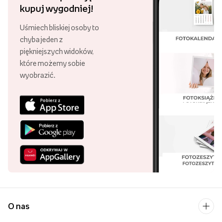
kupuj wygodniej!
Uśmiech bliskiej osoby to
chyba jeden z
piękniejszych widoków,
które możemy sobie
wyobrazić.
O nas