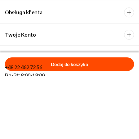
Obsługa klienta
Twoje Konto
Kontakt
+48 22 462 72 56
Pn-Pt: 8:00-18:00
Formularz kontaktowy
Dla biznesu/Hurt
Dla placówek oświatowych
Operator płatności