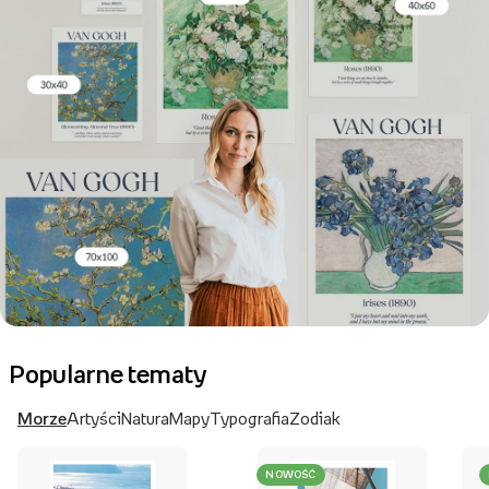
Popularne tematy
Morze
Artyści
Natura
Mapy
Typografia
Zodiak
NOWOŚĆ