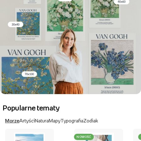
Popularne tematy
Morze
Artyści
Natura
Mapy
Typografia
Zodiak
NOWOŚĆ