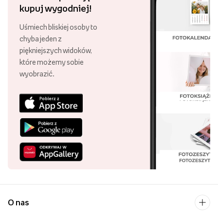
kupuj wygodniej!
Uśmiech bliskiej osoby to
chyba jeden z
piękniejszych widoków,
które możemy sobie
wyobrazić.
O nas