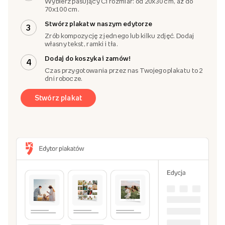
Wybierz pasujący Ci rozmiar: od 20x30 cm, aż do
70x100 cm.
Stwórz plakat w naszym edytorze
3
Zrób kompozycję z jednego lub kilku zdjęć. Dodaj
własny tekst, ramki i tła.
Dodaj do koszyka i zamów!
4
Czas przygotowania przez nas Twojego plakatu to 2
dni robocze.
Stwórz plakat