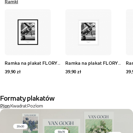
Ramki
Ramka na plakat FLORYDA AK, czarny, 21x30 cm
Ramka na plakat FLORYDA AF, biały, 21x30 cm
39,90 zł
39,90 zł
39,
Formaty plakatów
Pion
Kwadrat
Poziom