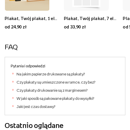
Plakat, Twój plakat, 1 element, 20x30
Plakat, Twój plakat, 9 elementów, 50x50
Plakat, Twój plakat, 1 element, 70x50
Plakat, Twój plakat, 7 elementów, 30x40
Plakat, Twój plakat, 7 elementów, 80x80
Plakat, Twój plakat, 2 elementy, 40x30
od 24,90 zł
od 59,90 zł
od 59,90 zł
od 33,90 zł
od 89,90 zł
od 33,90 zł
od 
FAQ
Pytania i odpowiedzi
Na jakim papierze drukowane są plakaty?
Czy plakaty są umieszczone w ramce, czy bez?
Czy plakaty drukowanie są z marginesem?
W jaki sposób są pakowane plakaty do wysyłki?
Jaki jest czas dostawy?
Ostatnio oglądane