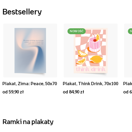
Bestsellery
NOWOŚĆ
Plakat, Zima: Peace, 50x70
Plakat, Think Drink, 70x100
od 59,90 zł
od 84,90 zł
od 6
Ramki na plakaty