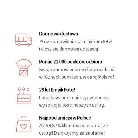
Darmowa dostawa
Złóż zamówienie za minimum 89 zł
i ciesz się darmową dostawą!
Ponad 21 000 punktów odbioru
Swoje zamówienie możesz odebrać
w różnych punktach, w całej Polsce!
29 lat Empik Foto!
Lata doświadczenia są gwarancją
wysokiej jakości naszych usług.
Najpopularniejsi w Polsce
Aż 99,87% klientów poleca nasze
usługi! Dziękujemy za zaufanie!