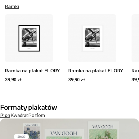
Ramki
Ramka na plakat FLORYDA AK, czarny, 21x30 cm
Ramka na plakat FLORYDA AF, biały, 21x30 cm
39,90 zł
39,90 zł
39,
Formaty plakatów
Pion
Kwadrat
Poziom