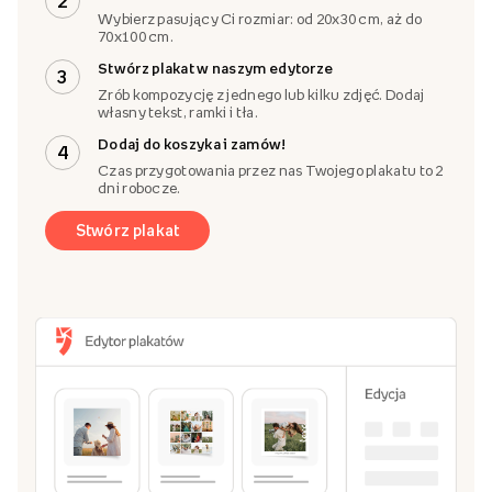
2
Wybierz pasujący Ci rozmiar: od 20x30 cm, aż do
70x100 cm.
Stwórz plakat w naszym edytorze
3
Zrób kompozycję z jednego lub kilku zdjęć. Dodaj
własny tekst, ramki i tła.
Dodaj do koszyka i zamów!
4
Czas przygotowania przez nas Twojego plakatu to 2
dni robocze.
Stwórz plakat