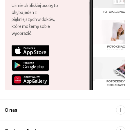
Uśmiech bliskiej osoby to
chyba jeden z
piękniejszych widoków,
które możemy sobie
wyobrazić.
O nas