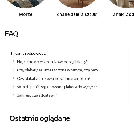
Morze
Znane dzieła sztuki
Znaki Zod
FAQ
Pytania i odpowiedzi
Na jakim papierze drukowane są plakaty?
Czy plakaty są umieszczone w ramce, czy bez?
Czy plakaty drukowanie są z marginesem?
W jaki sposób są pakowane plakaty do wysyłki?
Jaki jest czas dostawy?
Ostatnio oglądane