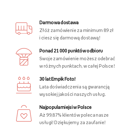
Darmowa dostawa
Złóż zamówienie za minimum 89 zł
i ciesz się darmową dostawą!
Ponad 21 000 punktów odbioru
Swoje zamówienie możesz odebrać
w różnych punktach, w całej Polsce!
30 lat Empik Foto!
Lata doświadczenia są gwarancją
wysokiej jakości naszych usług.
Najpopularniejsi w Polsce
Aż 99,87% klientów poleca nasze
usługi! Dziękujemy za zaufanie!