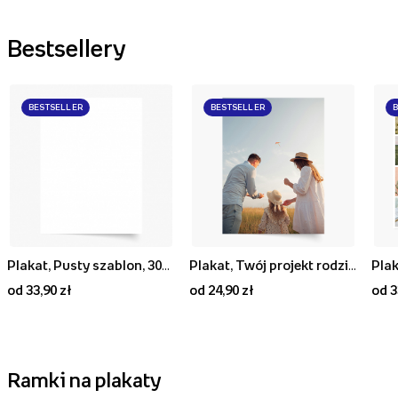
Bestsellery
BESTSELLER
BESTSELLER
Plakat, Pusty szablon, 30x40
Plakat, Twój projekt rodzinny, 20x30
Plak
od 33,90 zł
od 24,90 zł
od 3
Ramki na plakaty