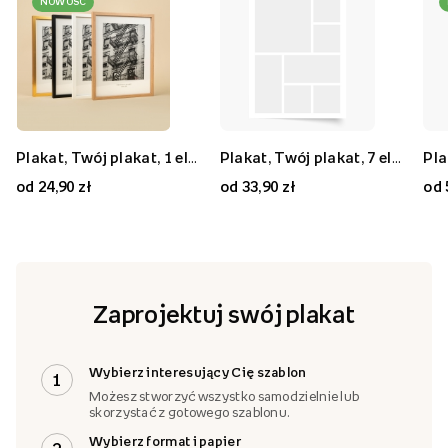
NOWOŚĆ
Plakat, Twój plakat, 1 element, 20x30
Plakat, Twój plakat, 9 elementów, 50x50
Plakat, Twój plakat, 1 element, 70x50
Plakat, Twój plakat, 7 elementów, 30x40
Plakat, Twój plakat, 7 elementów, 80x80
Plakat, Twój plakat, 2 elementy, 40x30
od 24,90 zł
od 59,90 zł
od 59,90 zł
od 33,90 zł
od 89,90 zł
od 33,90 zł
od 
Zaprojektuj swój plakat
Wybierz interesujący Cię szablon
1
Możesz stworzyć wszystko samodzielnie lub
skorzystać z gotowego szablonu.
Wybierz format i papier