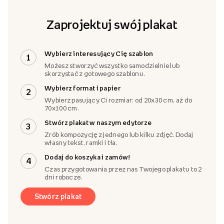
Zaprojektuj swój plakat
Wybierz interesujący Cię szablon
1
Możesz stworzyć wszystko samodzielnie lub
skorzystać z gotowego szablonu.
Wybierz format i papier
2
Wybierz pasujący Ci rozmiar: od 20x30 cm, aż do
70x100 cm.
Stwórz plakat w naszym edytorze
3
Zrób kompozycję z jednego lub kilku zdjęć. Dodaj
własny tekst, ramki i tła.
Dodaj do koszyka i zamów!
4
Czas przygotowania przez nas Twojego plakatu to 2
dni robocze.
Stwórz plakat