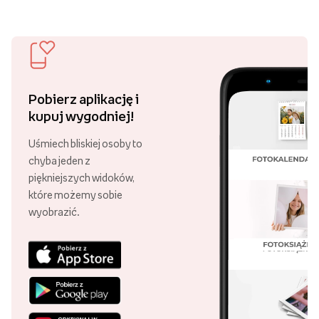
Pobierz aplikację i
kupuj wygodniej!
Uśmiech bliskiej osoby to
chyba jeden z
piękniejszych widoków,
które możemy sobie
wyobrazić.