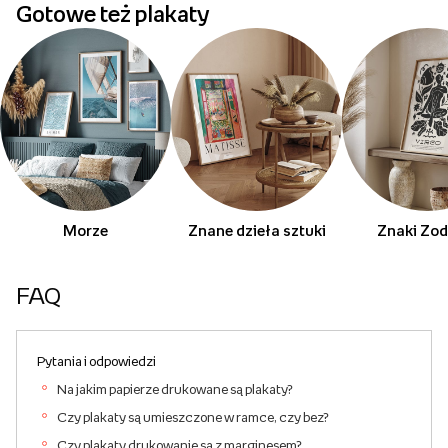
Gotowe też plakaty
Morze
Znane dzieła sztuki
Znaki Zod
FAQ
Pytania i odpowiedzi
Na jakim papierze drukowane są plakaty?
Czy plakaty są umieszczone w ramce, czy bez?
Czy plakaty drukowanie są z marginesem?