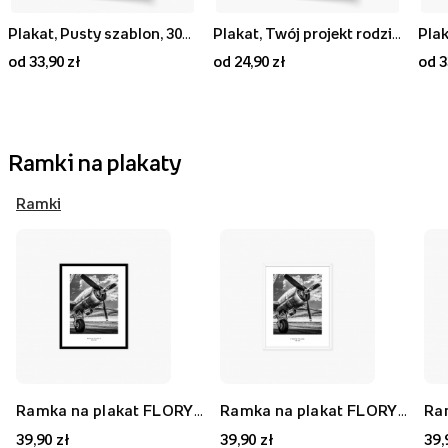
Plakat, Pusty szablon, 30x40
Plakat, Twój projekt rodzinny, 20x30
Plak
od 33,90 zł
od 24,90 zł
od 3
Ramki na plakaty
Ramki
Ramka na plakat FLORYDA AK, czarny, 21x30 cm
Ramka na plakat FLORYDA AF, biały, 21x30 cm
39,90 zł
39,90 zł
39,