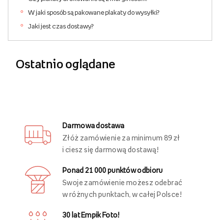
W jaki sposób są pakowane plakaty do wysyłki?
Jaki jest czas dostawy?
Ostatnio oglądane
Darmowa dostawa
Złóż zamówienie za minimum 89 zł
i ciesz się darmową dostawą!
Ponad 21 000 punktów odbioru
Swoje zamówienie możesz odebrać
w różnych punktach, w całej Polsce!
30 lat Empik Foto!