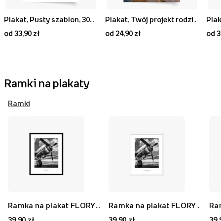
Plakat, Pusty szablon, 30x40
Plakat, Twój projekt rodzinny, 20x30
Plak
od 33,90 zł
od 24,90 zł
od 3
Ramki na plakaty
Ramki
Ramka na plakat FLORYDA AK, czarny, 21x30 cm
Ramka na plakat FLORYDA AF, biały, 21x30 cm
39,90 zł
39,90 zł
39,