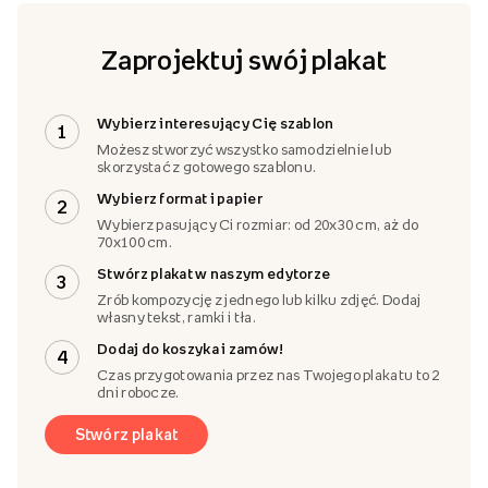
Zaprojektuj swój plakat
Wybierz interesujący Cię szablon
1
Możesz stworzyć wszystko samodzielnie lub
skorzystać z gotowego szablonu.
Wybierz format i papier
2
Wybierz pasujący Ci rozmiar: od 20x30 cm, aż do
70x100 cm.
Stwórz plakat w naszym edytorze
3
Zrób kompozycję z jednego lub kilku zdjęć. Dodaj
własny tekst, ramki i tła.
Dodaj do koszyka i zamów!
4
Czas przygotowania przez nas Twojego plakatu to 2
dni robocze.
Stwórz plakat