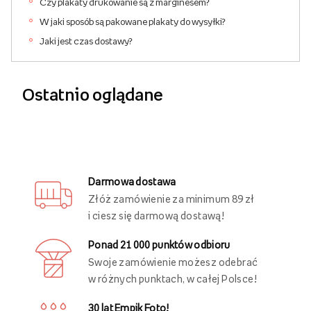
Czy plakaty drukowanie są z marginesem?
W jaki sposób są pakowane plakaty do wysyłki?
Jaki jest czas dostawy?
Ostatnio oglądane
Darmowa dostawa
Złóż zamówienie za minimum 89 zł
i ciesz się darmową dostawą!
Ponad 21 000 punktów odbioru
Swoje zamówienie możesz odebrać
w różnych punktach, w całej Polsce!
30 lat Empik Foto!