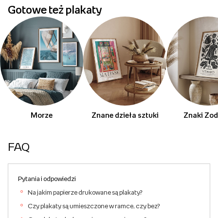
Gotowe też plakaty
Morze
Znane dzieła sztuki
Znaki Zod
FAQ
Pytania i odpowiedzi
Na jakim papierze drukowane są plakaty?
Czy plakaty są umieszczone w ramce, czy bez?