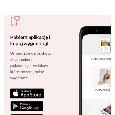
Pobierz aplikację i
kupuj wygodniej!
Uśmiech bliskiej osoby to
chyba jeden z
piękniejszych widoków,
które możemy sobie
wyobrazić.