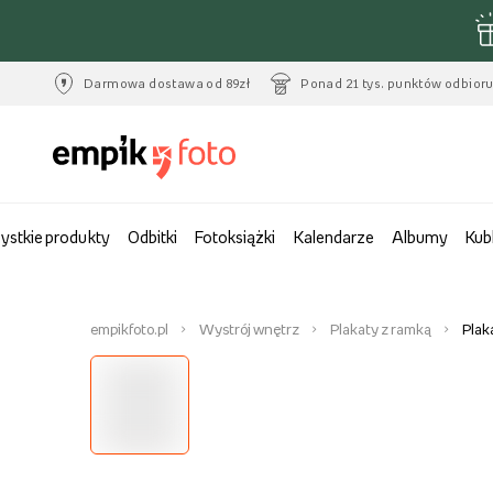
Darmowa dostawa od 89zł
Ponad 21 tys. punktów odbior
ystkie produkty
Odbitki
Fotoksiążki
Kalendarze
Albumy
Kub
empikfoto.pl
Wystrój wnętrz
Plakaty z ramką
Plak