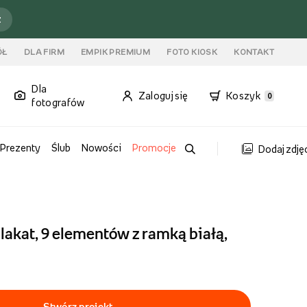
ź
ÓŁ
DLA FIRM
EMPIK PREMIUM
FOTO KIOSK
KONTAKT
Dla
Zaloguj się
Koszyk
0
fotografów
Prezenty
Ślub
Nowości
Promocje
Dodaj zdję