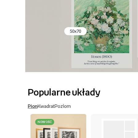
Popularne układy
Pion
Kwadrat
Poziom
NOWOŚĆ