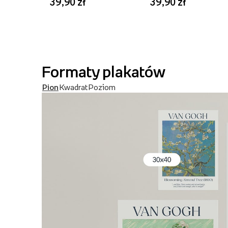
39,90 zł
39,90 zł
Formaty plakatów
Pion
Kwadrat
Poziom