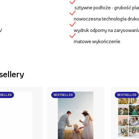
sztywne podłoże - grubość pi
nowoczesna technologia druku
UV
wydruk odporny na zarysowani
matowe wykończenie
sellery
TSELLER
BESTSELLER
BESTSELLER