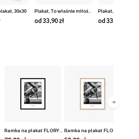
plakat, 30x30
Plakat, To właśnie miłość, 40x30
ł
od 33,90 zł
od 33,90 zł
Ramka na plakat FLORYDA AK, czarny, 40x50 cm
Ramka na plakat FLORYDA AD, dębowy, 30x40 cm