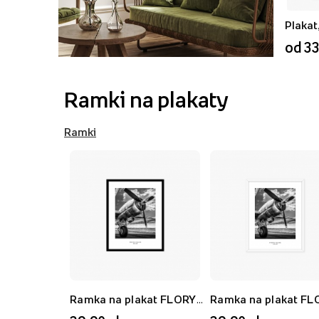
od 33
Ramki na plakaty
Ramki
Ramka na plakat FLORYDA AK, czarny, 21x30 cm