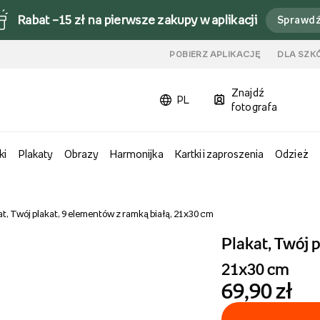
Rabat –15 zł na pierwsze zakupy w aplikacji
Sprawd
u
POBIERZ APLIKACJĘ
DLA SZK
Znajdź
PL
fotografa
ki
Plakaty
Obrazy
Harmonijka
Kartki i zaproszenia
Odzież
at, Twój plakat, 9 elementów z ramką białą, 21x30 cm