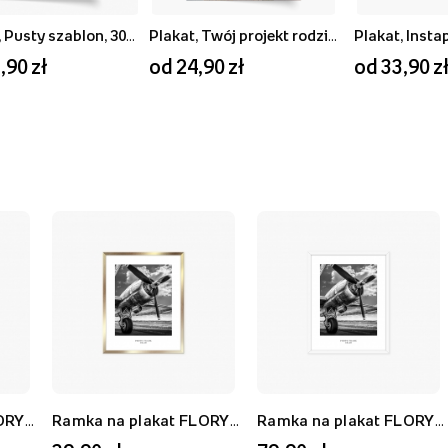
Plakat, Pusty szablon, 30x40
Plakat, Twój projekt rodzinny, 20x30
Plakat, Insta
,90 zł
od 24,90 zł
od 33,90 z
Ramka na plakat FLORYDA AF, biały, 21x30 cm
Ramka na plakat FLORYDA AU, złoty, 21x30 cm
Ramka na plakat FLORYDA AF, biały, 40x50 cm