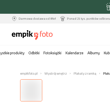
Darmowa dostawa od 89zł
Ponad 21 tys. punktów odbior
ystkie produkty
Odbitki
Fotoksiążki
Kalendarze
Albumy
Kub
empikfoto.pl
Wystrój wnętrz
Plakaty z ramką
Plak