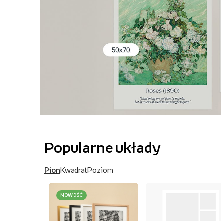
Popularne układy
Pion
Kwadrat
Poziom
NOWOŚĆ