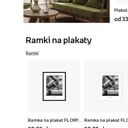
od 33
Ramki na plakaty
Ramki
Ramka na plakat FLORYDA AK, czarny, 21x30 cm