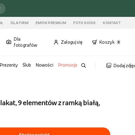
ź
ÓŁ
DLA FIRM
EMPIK PREMIUM
FOTO KIOSK
KONTAKT
Dla
Zaloguj się
Koszyk
0
fotografów
Prezenty
Ślub
Nowości
Promocje
Dodaj zdję