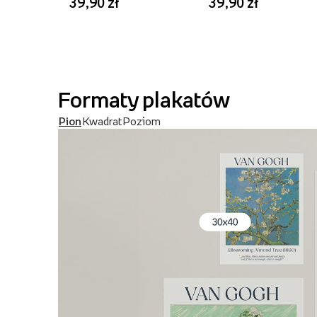
39,90 zł
39,90 zł
Formaty plakatów
Pion
Kwadrat
Poziom