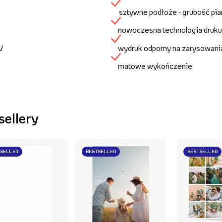
sztywne podłoże - grubość pi
nowoczesna technologia druku
UV
wydruk odporny na zarysowani
matowe wykończenie
sellery
TSELLER
BESTSELLER
BESTSELLER