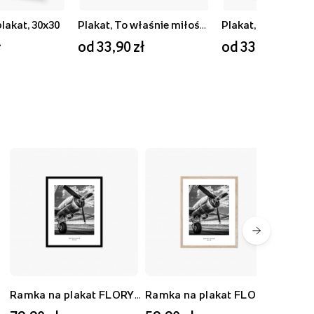
plakat, 30x30
Plakat, To właśnie miłość, 40x30
ł
od 33,90 zł
od 33,90 zł
Ramka na plakat FLORYDA AK, czarny, 40x50 cm
Ramka na plakat FLORYDA AD, dębowy, 30x40 cm