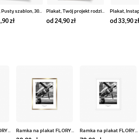
Plakat, Pusty szablon, 30x40
Plakat, Twój projekt rodzinny, 20x30
Plakat, Insta
,90 zł
od 24,90 zł
od 33,90 z
Ramka na plakat FLORYDA AF, biały, 21x30 cm
Ramka na plakat FLORYDA AU, złoty, 21x30 cm
Ramka na plakat FLORYDA AF, biały, 40x50 cm