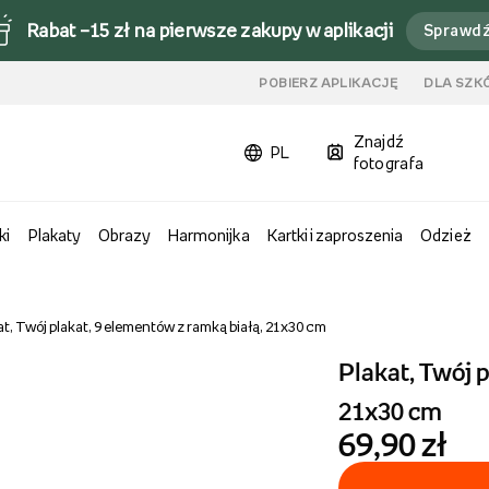
Rabat –15 zł na pierwsze zakupy w aplikacji
Sprawd
u
POBIERZ APLIKACJĘ
DLA SZK
Znajdź
PL
fotografa
ki
Plakaty
Obrazy
Harmonijka
Kartki i zaproszenia
Odzież
at, Twój plakat, 9 elementów z ramką białą, 21x30 cm