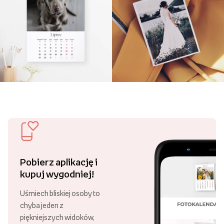
Pobierz aplikację i
kupuj wygodniej!
Uśmiech bliskiej osoby to
chyba jeden z
piękniejszych widoków,