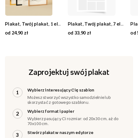
Plakat, Twój plakat, 1 element, 20x30
Plakat, Twój plakat, 9 elementów, 50x50
Plakat, Twój plakat, 1 element, 70x50
Plakat, Twój plakat, 7 elementów, 30x40
Plakat, Twój plakat, 7 elementów, 80x80
Plakat, Twój plakat, 2 elementy, 40x30
od 24,90 zł
od 59,90 zł
od 59,90 zł
od 33,90 zł
od 89,90 zł
od 33,90 zł
od 
Zaprojektuj swój plakat
Wybierz interesujący Cię szablon
1
Możesz stworzyć wszystko samodzielnie lub
skorzystać z gotowego szablonu.
Wybierz format i papier
2
Wybierz pasujący Ci rozmiar: od 20x30 cm, aż do
70x100 cm.
Stwórz plakat w naszym edytorze
3