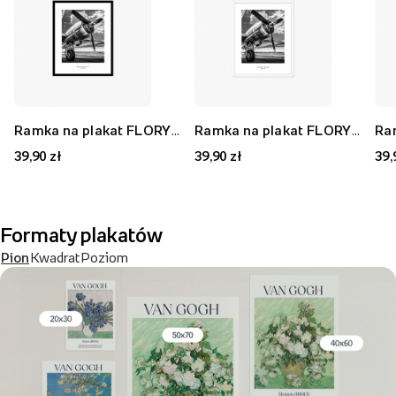
Ramka na plakat FLORYDA AK, czarny, 21x30 cm
Ramka na plakat FLORYDA AF, biały, 21x30 cm
39,90 zł
39,90 zł
39,
Formaty plakatów
Pion
Kwadrat
Poziom