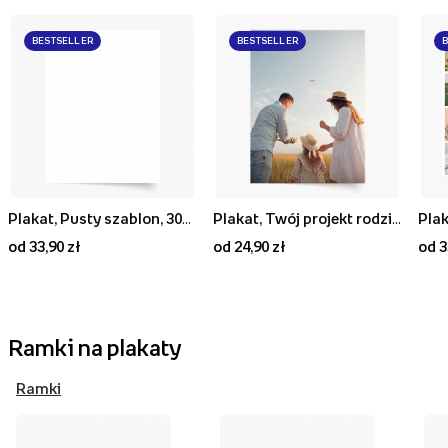
BESTSELLER
BESTSELLER
Plakat, Pusty szablon, 30x40
Plakat, Twój projekt rodzinny, 20x30
Plak
od 33,90 zł
od 24,90 zł
od 3
Ramki na plakaty
Ramki