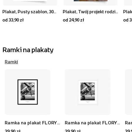
Plakat, Pusty szablon, 30x40
Plakat, Twój projekt rodzinny, 20x30
Plak
od 33,90 zł
od 24,90 zł
od 3
Ramki na plakaty
Ramki
Ramka na plakat FLORYDA AK, czarny, 21x30 cm
Ramka na plakat FLORYDA AF, biały, 21x30 cm
39,90 zł
39,90 zł
39,