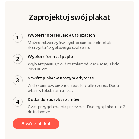
Zaprojektuj swój plakat
Wybierz interesujący Cię szablon
1
Możesz stworzyć wszystko samodzielnie lub
skorzystać z gotowego szablonu.
Wybierz format i papier
2
Wybierz pasujący Ci rozmiar: od 20x30 cm, aż do
70x100 cm.
Stwórz plakat w naszym edytorze
3
Zrób kompozycję z jednego lub kilku zdjęć. Dodaj
własny tekst, ramki i tła.
Dodaj do koszyka i zamów!
4
Czas przygotowania przez nas Twojego plakatu to 2
dni robocze.
Stwórz plakat