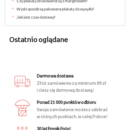
Czy plakaty drukowanie są z marginesem?
W jaki sposób są pakowane plakaty do wysyłki?
Jaki jest czas dostawy?
Ostatnio oglądane
Darmowa dostawa
Złóż zamówienie za minimum 89 zł
i ciesz się darmową dostawą!
Ponad 21 000 punktów odbioru
Swoje zamówienie możesz odebrać
w różnych punktach, w całej Polsce!
30 lat Empik Foto!