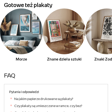
Gotowe też plakaty
Morze
Znane dzieła sztuki
Znaki Zod
FAQ
Pytania i odpowiedzi
Na jakim papierze drukowane są plakaty?
Czy plakaty są umieszczone w ramce, czy bez?