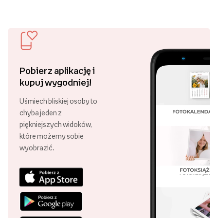
Pobierz aplikację i
kupuj wygodniej!
Uśmiech bliskiej osoby to
chyba jeden z
piękniejszych widoków,
które możemy sobie
wyobrazić.