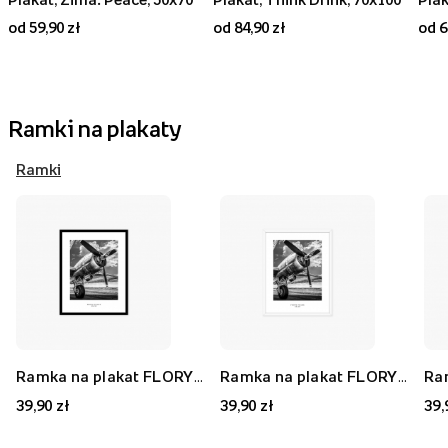
od 59,90 zł
od 84,90 zł
od 6
Ramki na plakaty
Ramki
Ramka na plakat FLORYDA AK, czarny, 21x30 cm
Ramka na plakat FLORYDA AF, biały, 21x30 cm
39,90 zł
39,90 zł
39,