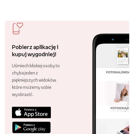
Pobierz aplikację i
kupuj wygodniej!
Uśmiech bliskiej osoby to
chyba jeden z
piękniejszych widoków,
które możemy sobie
wyobrazić.