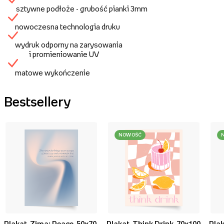
sztywne podłoże - grubość pianki 3mm
nowoczesna technologia druku
wydruk odporny na zarysowania
i promieniowanie UV
matowe wykończenie
Bestsellery
NOWOŚĆ
Plakat, Zima: Peace, 50x70
Plakat, Think Drink, 70x100