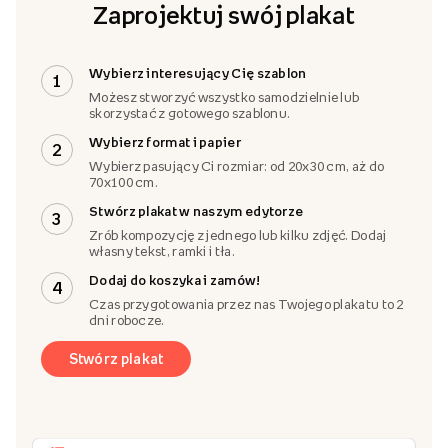
Zaprojektuj swój plakat
Wybierz interesujący Cię szablon
1
Możesz stworzyć wszystko samodzielnie lub
skorzystać z gotowego szablonu.
Wybierz format i papier
2
Wybierz pasujący Ci rozmiar: od 20x30 cm, aż do
70x100 cm.
Stwórz plakat w naszym edytorze
3
Zrób kompozycję z jednego lub kilku zdjęć. Dodaj
własny tekst, ramki i tła.
Dodaj do koszyka i zamów!
4
Czas przygotowania przez nas Twojego plakatu to 2
dni robocze.
Stwórz plakat