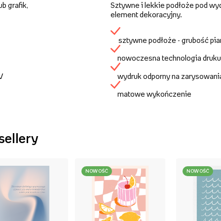
b grafik,
Sztywne i lekkie podłoże pod wy
element dekoracyjny.
sztywne podłoże - grubość pi
nowoczesna technologia druku
UV
wydruk odporny na zarysowani
matowe wykończenie
sellery
NOWOŚĆ
NOWOŚĆ