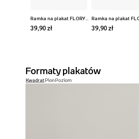
Ramka na plakat FLORYDA AK, czarny, 21x30 cm
39,90 zł
39,90 zł
Formaty plakatów
Kwadrat
Pion
Poziom