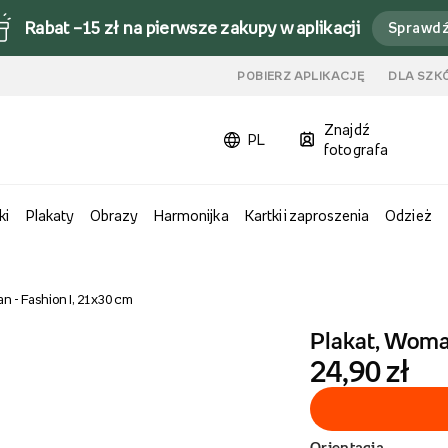
Rabat –15 zł na pierwsze zakupy w aplikacji
Sprawd
u
POBIERZ APLIKACJĘ
DLA SZK
Znajdź
PL
fotografa
ki
Plakaty
Obrazy
Harmonijka
Kartki i zaproszenia
Odzież
n - Fashion I, 21x30 cm