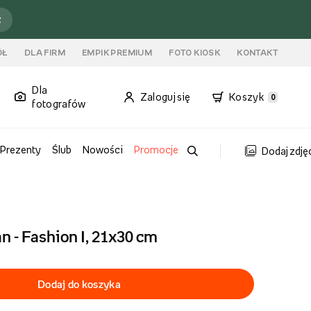
ź
ÓŁ
DLA FIRM
EMPIK PREMIUM
FOTO KIOSK
KONTAKT
Dla
Zaloguj się
Koszyk
0
fotografów
Prezenty
Ślub
Nowości
Promocje
Dodaj zdję