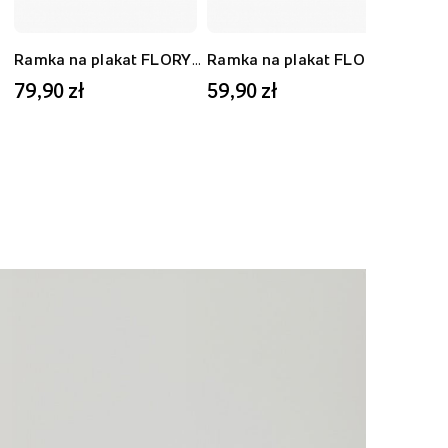
Ramka na plakat FLORYDA AK, czarny, 40x50 cm
Ramka na plakat FLORYDA AD, dębowy, 30x40 cm
79,90 zł
59,90 zł
59,9