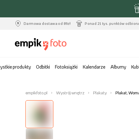
Darmowa dostawa od 89zł
Ponad 21 tys. punktów odbior
ystkie produkty
Odbitki
Fotoksiążki
Kalendarze
Albumy
Kub
empikfoto.pl
Wystrój wnętrz
Plakaty
Plakat, Woma