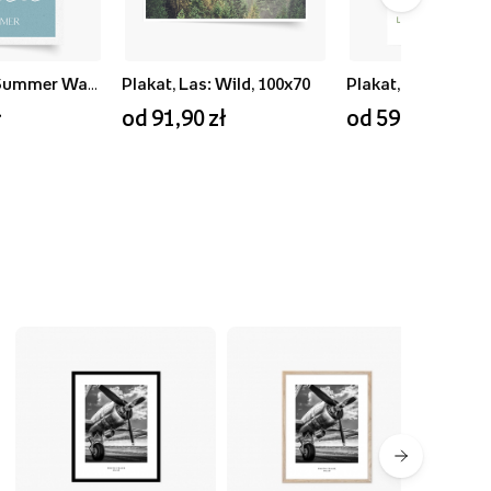
Plakat, Blue Summer Waves, 50x70
Plakat, Las: Wild, 100x70
ł
od 91,90 zł
od 59,90 zł