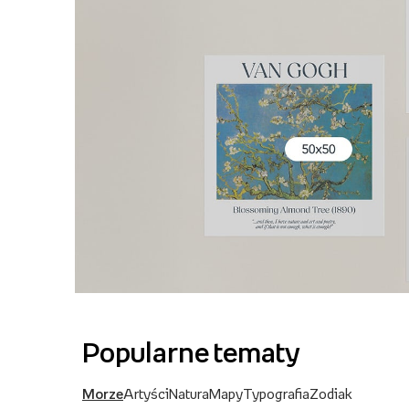
Popularne tematy
Morze
Artyści
Natura
Mapy
Typografia
Zodiak