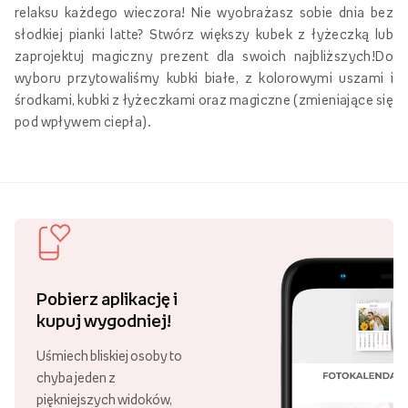
relaksu każdego wieczora! Nie wyobrażasz sobie dnia bez
słodkiej pianki latte? Stwórz większy kubek z łyżeczką lub
zaprojektuj magiczny prezent dla swoich najbliższych!Do
wyboru przytowaliśmy kubki białe, z kolorowymi uszami i
środkami, kubki z łyżeczkami oraz magiczne (zmieniające się
pod wpływem ciepła).
Pobierz aplikację i
kupuj wygodniej!
Uśmiech bliskiej osoby to
chyba jeden z
piękniejszych widoków,