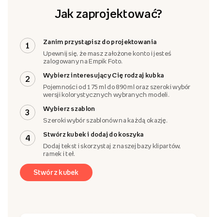
Jak zaprojektować?
Zanim przystąpisz do projektowania
1
Upewnij się, że masz założone konto i jesteś
zalogowany na Empik Foto.
Wybierz interesujący Cię rodzaj kubka
2
Pojemności od 175 ml do 890 ml oraz szeroki wybór
wersji kolorystycznych wybranych modeli.
Wybierz szablon
3
Szeroki wybór szablonów na każdą okazję.
Stwórz kubek i dodaj do koszyka
4
Dodaj tekst i skorzystaj z naszej bazy klipartów,
ramek i teł.
Stwórz kubek