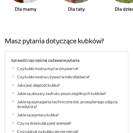
Dla mamy
Dla taty
Dla dzie
Masz pytania dotyczące kubków?
Sprawdź najczęściej zadawane pytania
Czy kubki można myć w zmywarce?
Czy kubki można używać w mikrofalówce?
Jaka jest objętość kubka?
Jakie są obszary zadruku poszczegółnych kubków?
Jakie są wymagania techniczne dot. przesyłanego zdjęcia
do edytora?
Jakie są wymiary kubka?
Czy na dnie kubka jest stempel?
Czy nadruk na kubku się nie zetrze?