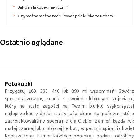
Jak działa kubek magiczny?
Czy można można zadrukować pole kubka za uchem?
Ostatnio oglądane
Fotokubki
Przygotuj 180, 330, 440 lub 890 ml wspomnień! Stwórz
spersonalizowany kubek z Twoimi ulubionymi zdjęciami,
który na stałe zagości na Twoim biurku! Wykorzystaj
najlepsze kadry, dodaj napisy i użyj elementy graficzne, które
zaprojektowaliśmy specjalnie dla Ciebie! Zamień każdy łyk
małej czarnej lub ulubionej herbaty w pełną inspiracji chwilę!
Popraw sobie humor każdego poranka i podaruj odrobinę